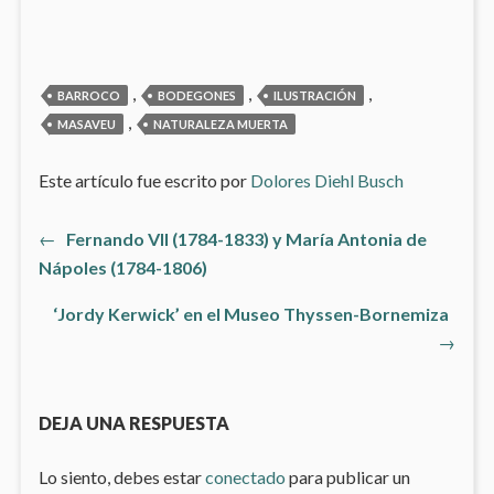
,
,
,
BARROCO
BODEGONES
ILUSTRACIÓN
,
MASAVEU
NATURALEZA MUERTA
Este artículo fue escrito por
Dolores Diehl Busch
Artículo
←
Fernando VII (1784-1833) y María Antonia de
Navegación
anterior:
Nápoles (1784-1806)
de
Artíc
‘Jordy Kerwick’ en el Museo Thyssen-Bornemiza
siguie
→
entradas
DEJA UNA RESPUESTA
Lo siento, debes estar
conectado
para publicar un