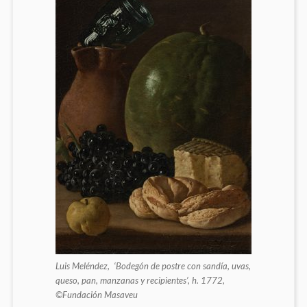
Luis Meléndez, ‘Bodegón de postre con sandía, uvas,
queso, pan, manzanas y recipientes’, h. 1772,
©Fundación Masaveu