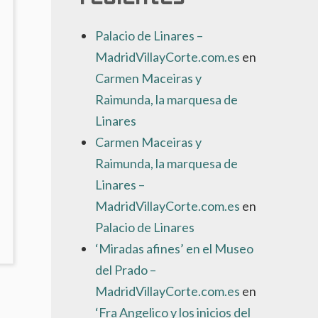
Palacio de Linares –
MadridVillayCorte.com.es
en
Carmen Maceiras y
Raimunda, la marquesa de
Linares
Carmen Maceiras y
Raimunda, la marquesa de
Linares –
MadridVillayCorte.com.es
en
Palacio de Linares
NO
‘Miradas afines’ en el Museo
AY
OMENTARIOS
del Prado –
N
MadridVillayCorte.com.es
en
BALENCIAGA
‘Fra Angelico y los inicios del