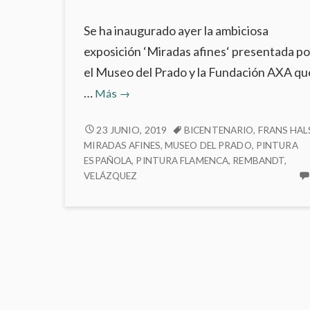
Se ha inaugurado ayer la ambiciosa
exposición ‘Miradas afines‘ presentada po
el Museo del Prado y la Fundación AXA qu
‘Miradas
…
Más
→
afines’
en
‘MIRADAS
23 JUNIO, 2019
BICENTENARIO
,
FRANS HAL
AFINES’
MIRADAS AFINES
,
MUSEO DEL PRADO
,
PINTURA
el
EN
ESPAÑOLA
,
PINTURA FLAMENCA
,
REMBANDT
,
Museo
VELÁZQUEZ
EL
del
MUSEO
Prado
DEL
PRADO