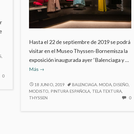
r
e
Hasta el 22 de septiembre de 2019 se podrá
visitar en el Museo Thyssen-Bornemisza la
S
,
exposición inaugurada ayer ‘Balenciaga y …
‘Balenciaga
Más
→
y
NO
0
HAY
la
‘BALENCIAGA
18 JUNIO, 2019
BALENCIAGA. MODA
,
DISEÑO
,
COMENTARIOS
Y
MODISTO
,
PINTURA ESPAÑOLA
,
TELA TEXTURA
,
pintura
EN
LA
THYSSEN
0
española’
‘MIRADAS
H
PINTURA
en
AFINES’
C
ESPAÑOLA’
EN
el
E
EN
EL
‘
Museo
EL
MUSEO
Y
Thyssen-
MUSEO