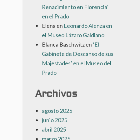
A
Renacimiento en Florencia’
INTURA
en el Prado
SPAÑOLA’
N
Elena
en
Leonardo Alenza en
L
el Museo Lázaro Galdiano
USEO
Blanca Baschwitz
en
‘El
HYSSEN-
ORNEMISZA
Gabinete de Descanso de sus
Majestades’ en el Museo del
Prado
Archivos
agosto 2025
junio 2025
abril 2025
marzo 2025