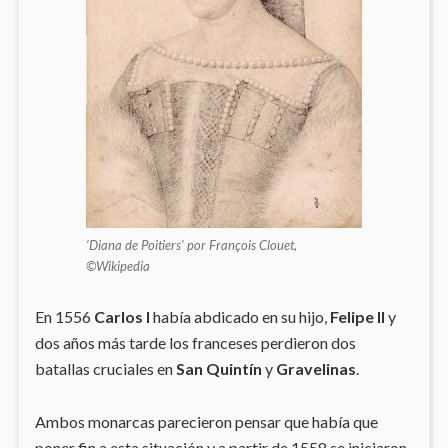
‘Diana de Poitiers’ por François Clouet,
©Wikipedia
En 1556
Carlos I
había abdicado en su hijo,
Felipe II
y
dos años más tarde los franceses perdieron dos
batallas cruciales en
San Quintín
y
Gravelinas
.
Ambos monarcas parecieron pensar que había que
poner fin a esta situación y a partir de 1558 se iniciaron