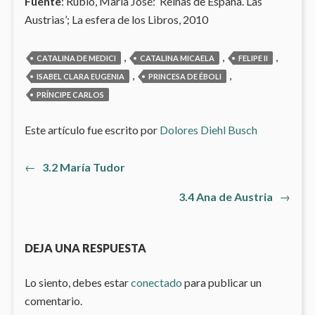
Fuente
: Rubio, María José: ‘Reinas de España. Las
Austrias’; La esfera de los Libros, 2010
,
,
,
CATALINA DE MEDICI
CATALINA MICAELA
FELIPE II
,
,
ISABEL CLARA EUGENIA
PRINCESA DE ÉBOLI
PRÍNCIPE CARLOS
Este artículo fue escrito por
Dolores Diehl Busch
Artículo
←
3.2 María Tudor
Navegación
anterior:
Artículo
3.4 Ana de Austria
→
de
siguiente
entradas
DEJA UNA RESPUESTA
Lo siento, debes estar
conectado
para publicar un
comentario.