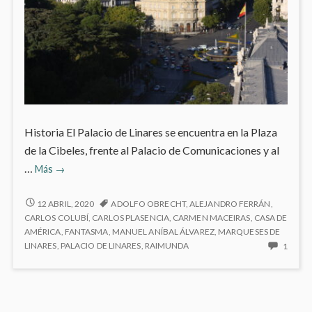
Historia El Palacio de Linares se encuentra en la Plaza
de la Cibeles, frente al Palacio de Comunicaciones y al
Palacio
…
Más
→
de
Linares
PALACIO
12 ABRIL, 2020
ADOLFO OBRECHT
,
ALEJANDRO FERRÁN
,
DE
CARLOS COLUBÍ
,
CARLOS PLASENCIA
,
CARMEN MACEIRAS
,
CASA DE
LINARES
AMÉRICA
,
FANTASMA
,
MANUEL ANÍBAL ÁLVAREZ
,
MARQUESES DE
ONLY
LINARES
,
PALACIO DE LINARES
,
RAIMUNDA
1
ONE
COM
ON
PALAC