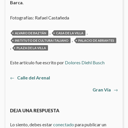
Barca
.
Fotografías: Rafael Castañeda
,
,
ALVARO DE BAZTÁN
CASA DE LA VILLA
,
INSTITUTO DE CULTURA ITALIANO
PALACIO DE ABRANTES
,
PLAZA DE LA VILLA
Este artículo fue escrito por
Dolores Diehl Busch
Artículo
←
Calle del Arenal
Navegación
anterior:
Artículo
Gran Vía
→
de
siguiente
entradas
DEJA UNA RESPUESTA
Lo siento, debes estar
conectado
para publicar un