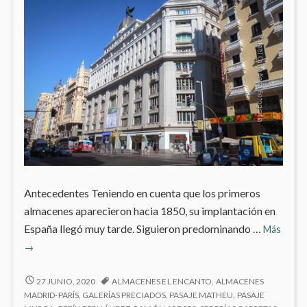
Antecedentes Teniendo en cuenta que los primeros
almacenes aparecieron hacia 1850, su implantación en
Pasaj
España llegó muy tarde. Siguieron predominando …
Más
Comer
→
y
Gran
PASAJES
27 JUNIO, 2020
ALMACENES EL ENCANTO
,
ALMACENES
Almac
COMERCIALES
MADRID-PARÍS
,
GALERÍAS PRECIADOS
,
PASAJE MATHEU
,
PASAJE