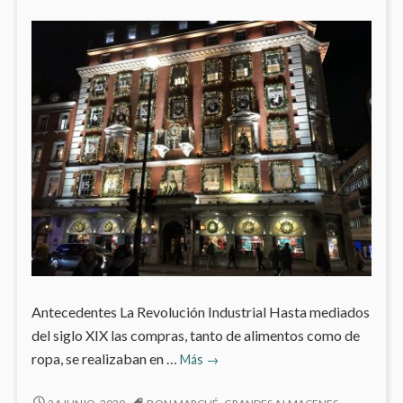
Antecedentes La Revolución Industrial Hasta mediados
del siglo XIX las compras, tanto de alimentos como de
Los
ropa, se realizaban en …
Más
→
grandes
almacenes
LOS