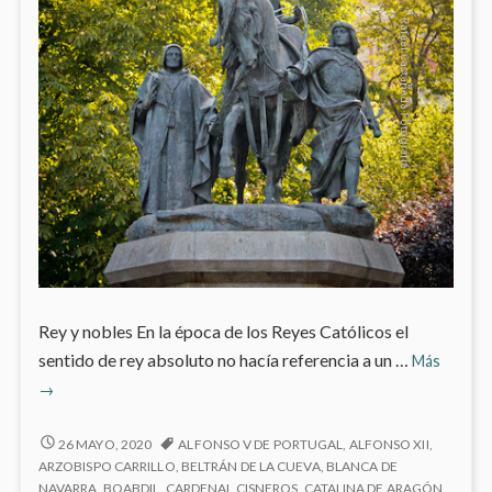
Rey y nobles En la época de los Reyes Católicos el
Isabel
sentido de rey absoluto no hacía referencia a un …
Más
y
→
Fernan
los
ISABEL
26 MAYO, 2020
ALFONSO V DE PORTUGAL
,
ALFONSO XII
,
Reyes
Y
ARZOBISPO CARRILLO
,
BELTRÁN DE LA CUEVA
,
BLANCA DE
FERNANDO,
NAVARRA
,
BOABDIL
,
CARDENAL CISNEROS
,
CATALINA DE ARAGÓN
,
Católic