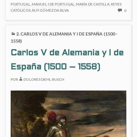
ISABEL
Portugal
PORTUGAL
,
MANUEL I DE PORTUGAL
,
MARÍA DE CASTILLA
,
REYES
DE
NO
CATÓLICOS
,
RUY GÓMEZ DA SILVA
0
PORTUGAL
HAY
COME
EN
2. CARLOS V DE ALEMANIA Y I DE ESPAÑA (1500 -
2.1
ISABE
1558)
DE
Carlos V de Alemania y I de
PORT
España (1500 – 1558)
POR
DOLORES DIEHL BUSCH