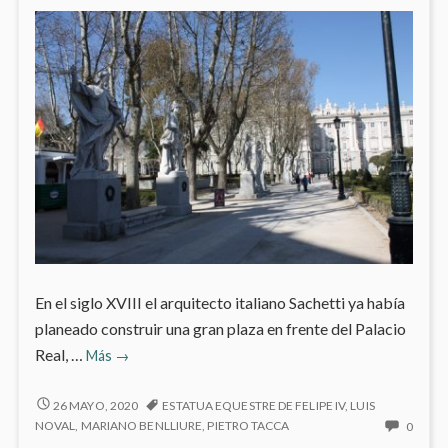
En el siglo XVIII el arquitecto italiano Sachetti ya había
planeado construir una gran plaza en frente del Palacio
Plaza
Real, …
Más
→
de
Oriente
PLAZA
26 MAYO, 2020
ESTATUA EQUESTRE DE FELIPE IV
,
LUIS
DE
NO
NOVAL
,
MARIANO BENLLIURE
,
PIETRO TACCA
0
ORIENTE
HAY