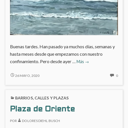
Buenas tardes. Han pasado ya muchos días, semanas y
hasta meses desde que empezamos con nuestro
Estado
confinamiento. Pero desde ayer …
Más
→
de
alarma:
ESTADO
NO
26 MAYO, 2020
0
DE
HAY
Día
ALARMA:
COME
73
DÍA
EN
BARRIOS, CALLES Y PLAZAS
73
ESTA
DE
Plaza de Oriente
ALAR
DÍA
POR
DOLORES DIEHL BUSCH
73