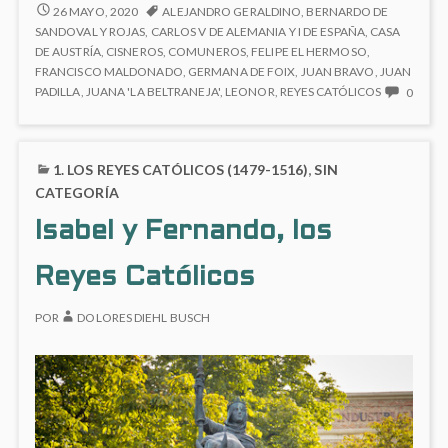
de
JUANA
26 MAYO, 2020
ALEJANDRO GERALDINO
,
BERNARDO DE
I
Castilla
SANDOVAL Y ROJAS
,
CARLOS V DE ALEMANIA Y I DE ESPAÑA
,
CASA
DE
DE AUSTRÍA
,
CISNEROS
,
COMUNEROS
,
FELIPE EL HERMOSO
,
CASTILLA
FRANCISCO MALDONADO
,
GERMANA DE FOIX
,
JUAN BRAVO
,
JUAN
NO
PADILLA
,
JUANA 'LA BELTRANEJA'
,
LEONOR
,
REYES CATÓLICOS
0
HAY
COME
EN
1. LOS REYES CATÓLICOS (1479-1516)
,
SIN
JUAN
I
CATEGORÍA
DE
Isabel y Fernando, los
CASTI
Reyes Católicos
POR
DOLORES DIEHL BUSCH