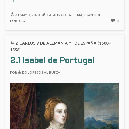
→
Manue
de
3.1
31 MAYO, 2020
CATALINA DE AUSTRIA
,
JUAN III DE
Portu
MARÍA
NO
PORTUGAL
0
MANUELA
HAY
DE
COME
PORTUGAL
EN
2. CARLOS V DE ALEMANIA Y I DE ESPAÑA (1500 -
3.1
MARÍ
1558)
MANU
2.1 Isabel de Portugal
DE
PORT
POR
DOLORES DIEHL BUSCH