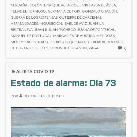
LOS
CERDAÑA
,
COLÓN
,
ENRIQUE IV
,
ENRIQUE VIII
,
FARSA DE ÁVILA
,
REYES
FELIPE EL HERMOSO
,
GERMANA DE FOIX
,
GONZALO CHACÓN
,
CATÓLICOS
GUERRA DE LOS REMENSAS
,
GUTIERRE DE CÁRDENAS
,
HERMANDADES
,
INQUISICIÓN
,
ISAEL DE AVIZ
,
JUAN 'LA
BELTRANEJA'
,
JUAN II
,
JUAN PACHECO
,
JUANA DE PORTUGAL
,
MANUEL DE PORTUGAL
,
MARGARITA DE AUSTRIA
,
MENDOZA
,
MULEY HACEN
,
NÁPOLES
,
RECONQUISTA DE GRANADA
,
RODRIGO
NO
DE BORJA
,
ROSELLÓN
,
TOROS DE GUISANDO
,
ZAGAL
0
HAY
COME
EN
ALERTA COVID 19
ISABE
Y
Estado de alarma: Día 73
FERN
LOS
POR
DOLORES DIEHL BUSCH
REYES
CATÓ