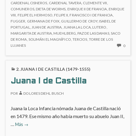
V
Alemania
CARDENAL CISNEROS
,
CARDENAL TAVERA
,
CLEMENTE VII
,
DE
COMUNEROS
,
DIETA DE WORMS
,
ENRIQUE II DE FRANCIA
,
ENRIQUE
y
ALEMANIA
VIII
,
FELIPE EL HERMOSO
,
FELIPE II
,
FRANCISCO I DE FRANCIA
,
I
Y
FUGGER
,
GERMANA DE FOIX
,
GUILLERMO DE CROY
,
ISABEL DE
de
I
PORTUGAL
,
JUAN DE AUSTRIA
,
JUANA LA LOCA
,
LUTERO
,
España
DE
MARGARITA DE AUSTRIA
,
MUEHLBERG
,
PAZ DE LAS DAMAS
,
SACO
ESPAÑA
(1500
DE ROMA
,
SOLIMÁN EL MAGNÍFICO
,
TERCIOS
,
TORRE DE LOS
(1500
NO
LUJANES
0
–
–
HAY
1558)
1558)
COME
EN
2. JUANA I DE CASTILLA (1479-1555)
CARL
V
Juana I de Castilla
DE
ALEM
POR
DOLORES DIEHL BUSCH
Y
I
DE
Juana la Loca Infancia nómada Juana de Castilla nació
ESPA
en 1479. Ese mismo año había muerto su abuelo Juan II,
(1500
Juana
…
Más
→
–
1558)
I