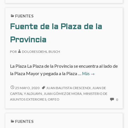
COME
EN
FUENTES
PLAZ
DE
Fuente de la Plaza de la
ORIE
Provincia
POR
DOLORES DIEHL BUSCH
La Plaza La Plaza de la Provincia se encuentra al lado de
Fuente
la Plaza Mayor y pegada a la Plaza …
Más
→
de
la
FUENTE
25 MAYO, 2020
JUAN BAUTISTA CRESCENDI
,
JUAN DE
DE
Plaza
CAPITAL Y ALDUAYN
,
JUAN GÓMEZ DE MORA
,
MINISTERIO DE
LA
NO
ASUNTOS EXTERIORES
,
ORFEO
0
de
PLAZA
HAY
la
DE
COME
Provincia
LA
EN
FUENTES
PROVINCIA
FUEN
DE