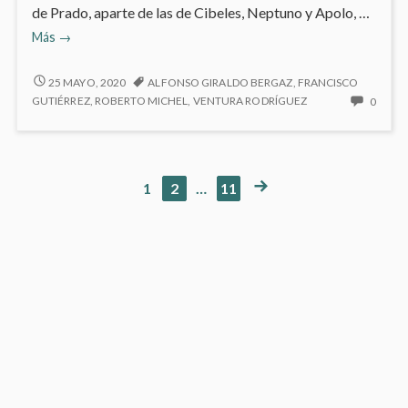
de Prado, aparte de las de Cibeles, Neptuno y Apolo, …
Las
Más
→
Cuatro
Fuentes
LAS
25 MAYO, 2020
ALFONSO GIRALDO BERGAZ
,
FRANCISCO
CUATRO
NO
GUTIÉRREZ
,
ROBERTO MICHEL
,
VENTURA RODRÍGUEZ
0
FUENTES
HAY
COME
EN
LAS
PÁGINA
PÁGINA
PÁGINA
PÁGINA
1
2
…
11
Paginación
CUAT
SIGUIENTE
FUEN
de
entradas