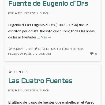
Fuente de Eugenio d´Ors
LA
PLAZ
POR
DOLORES DIEHL BUSCH
DE
LA
PROVI
Eugenio d´Ors Eugenio d´Ors (1882 – 1954) fue un
escritor, periodista, filósofo que cubrió todas las áreas
Fuente
de las actividades …
Más
→
de
Eugenio
FUENTE
25 MAYO, 2020
CRISTINO MALLO
,
EUGENIO D'ORS
,
DE
d
NO
FEDERICO MARÉS
,
VICTOR D'ORS
0
EUGENIO
HAY
´Ors
D
COME
´ORS
EN
FUENTES
FUEN
DE
Las Cuatro Fuentes
EUGE
D
POR
DOLORES DIEHL BUSCH
´ORS
El último de grupo de fuentes que embellecen el Paseo