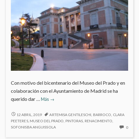
Con motivo del bicentenario del Museo del Prado y en
colaboración con el Ayuntamiento de Madrid se ha
Las
querido dar …
Más
→
pintoras
del
LAS
12 ABRIL, 2019
ARTEMISA GENTILESCHI
,
BARROCO
,
CLARA
PINTORAS
Prado
PEETERES
,
MUSEO DEL PRADO
,
PINTORAS
,
RENACIMIENTO
,
DEL
NO
SOFONISBA ANGUISSOLA
0
en
PRADO
HAY
Madrid
EN