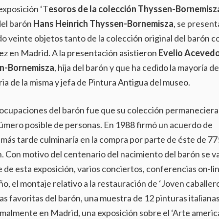
exposición ‘T
esoros de la colección Thyssen-Bornemisz
del barón
Hans Heinrich Thyssen-Bornemisza
, se present
do veinte objetos tanto de la colección original del barón 
vez en Madrid. A la presentación asistieron
Evelio Aceved
en-Bornemisza
, hija del barón y que ha cedido la mayoría de
ria de la misma y jefa de Pintura Antigua del museo.
reocupaciones del barón fue que su colección permaneciera
 número posible de personas. En 1988 firmó un acuerdo de
más tarde culminaría en la compra por parte de éste de 77
n. Con motivo del centenario del nacimiento del barón se v
e de esta exposición, varios conciertos, conferencias on-lin
o, el montaje relativo a la restauración de ‘Joven caballer
ras favoritas del barón, una muestra de 12 pinturas italiana
ormalmente en Madrid, una exposición sobre el ‘Arte ameri