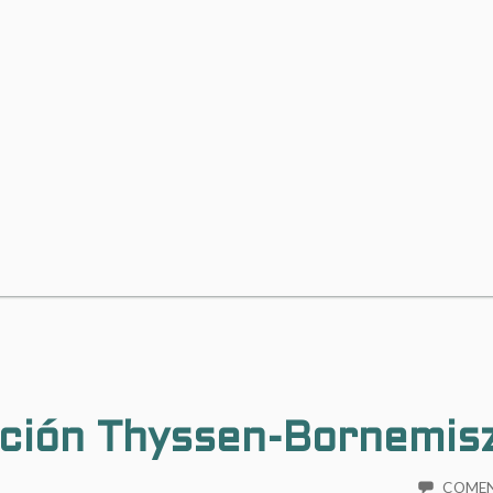
cción Thyssen-Bornemis
COME