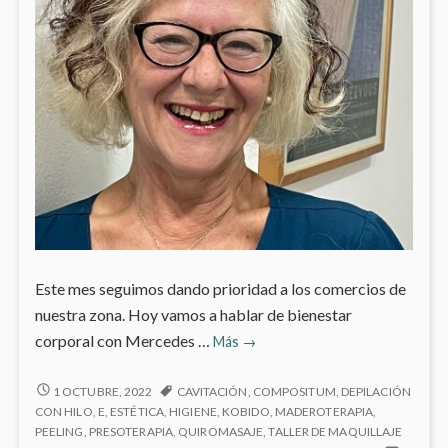
Este mes seguimos dando prioridad a los comercios de
nuestra zona. Hoy vamos a hablar de bienestar
Mi
corporal con Mercedes …
Más
→
personaje
del
MI
1 OCTUBRE, 2022
CAVITACIÓN
,
COMPOSITUM
,
DEPILACIÓN
PERSONAJE
mes:
CON HILO
,
E
,
ESTÉTICA
,
HIGIENE
,
KOBIDO
,
MADEROTERAPIA
,
DEL
PEELING
,
PRESOTERAPIA
,
QUIROMASAJE
,
TALLER DE MAQUILLAJE
Mercedes