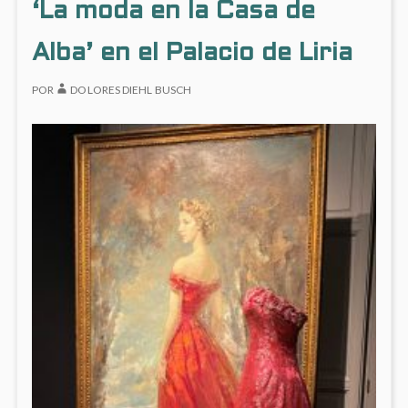
‘La moda en la Casa de
VIAJE
EN
Alba’ en el Palacio de Liria
LA
BIBLI
NACI
POR
DOLORES DIEHL BUSCH