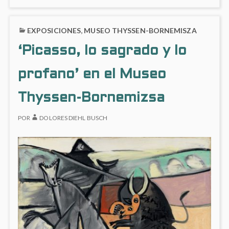
HAY
Fundación
LA
COME
María
FUNDACIÓN
EN
Cristina
EXPOSICIONES
,
MUSEO THYSSEN-BORNEMISZA
MARÍA
‘LUIS
Masaveu
CRISTINA
FERN
‘Picasso, lo sagrado y lo
MASAVEU
Peterson
EN
PETERSON
LA
profano’ en el Museo
FUND
MARÍ
CRIST
Thyssen-Bornemizsa
MASA
PETE
POR
DOLORES DIEHL BUSCH