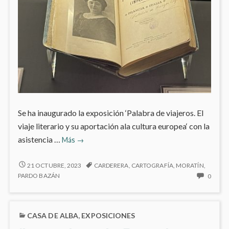
Se ha inaugurado la exposición ‘Palabra de viajeros. El
viaje literario y su aportación ala cultura europea‘ con la
‘Palabras
asistencia …
Más
→
de
viajeros’
‘PALABRAS
21 OCTUBRE, 2023
CARDERERA
,
CARTOGRAFÍA
,
MORATÍN
,
DE
en
NO
PARDO BAZÁN
0
VIAJEROS’
HAY
la
EN
COME
Biblioteca
LA
EN
Nacional
CASA DE ALBA
,
EXPOSICIONES
BIBLIOTECA
‘PALA
NACIONAL
DE