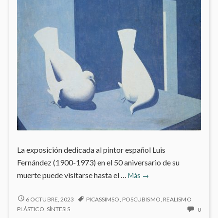
PRAD
La exposición dedicada al pintor español Luis
Fernández (1900-1973) en el 50 aniversario de su
‘Luis
muerte puede visitarse hasta el …
Más
→
Fernández’
en
‘LUIS
6 OCTUBRE, 2023
PICASSIMSO
,
POSCUBISMO
,
REALISMO
FERNÁNDEZ’
la
NO
PLÁSTICO
,
SÍNTESIS
0
EN