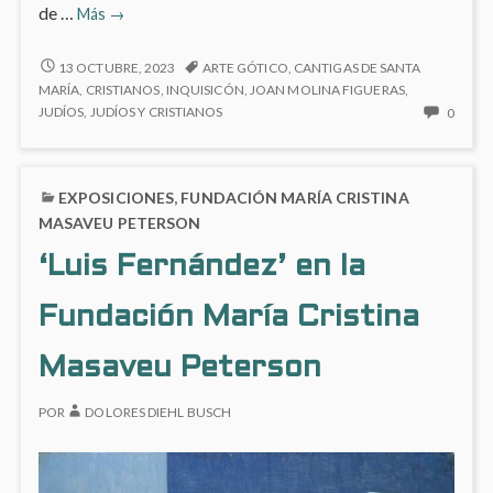
‘El
de …
Más
→
espejo
perdido.
‘EL
13 OCTUBRE, 2023
ARTE GÓTICO
,
CANTIGAS DE SANTA
ESPEJO
Judíos
MARÍA
,
CRISTIANOS
,
INQUISICÓN
,
JOAN MOLINA FIGUERAS
,
PERDIDO.
NO
JUDÍOS
,
JUDÍOS Y CRISTIANOS
0
y
JUDÍOS
HAY
conversos
Y
COME
en
CONVERSOS
EN
la
EXPOSICIONES
,
FUNDACIÓN MARÍA CRISTINA
EN
‘EL
LA
España
ESPEJ
MASAVEU PETERSON
ESPAÑA
PERDI
Medieval’
‘Luis Fernández’ en la
MEDIEVAL’
JUDÍO
en
EN
Y
el
EL
CONV
Fundación María Cristina
Museo
MUSEO
EN
DEL
del
LA
Masaveu Peterson
PRADO
ESPA
Prado
MEDIE
POR
DOLORES DIEHL BUSCH
EN
EL
MUSE
DEL