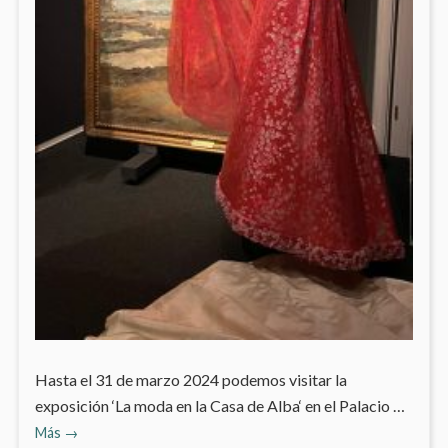
Hasta el 31 de marzo 2024 podemos visitar la
exposición ‘La moda en la Casa de Alba‘ en el Palacio …
‘La
Más
→