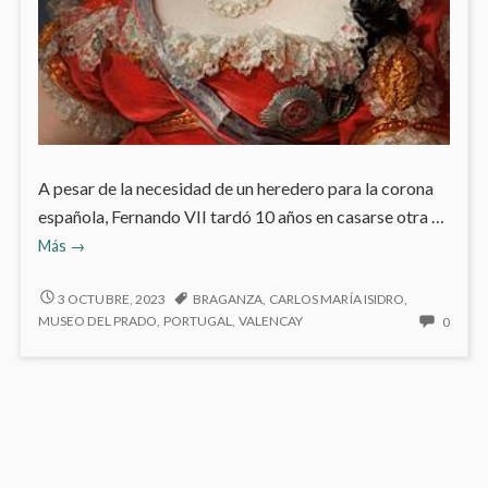
A pesar de la necesidad de un heredero para la corona
española, Fernando VII tardó 10 años en casarse otra …
Fernando
Más
→
VII
(1784-
FERNANDO
3 OCTUBRE, 2023
BRAGANZA
,
CARLOS MARÍA ISIDRO
,
VII
1833)
NO
MUSEO DEL PRADO
,
PORTUGAL
,
VALENCAY
0
(1784-
HAY
y
1833)
COME
María
Y
EN
Isabel
MARÍA
FERN
de
ISABEL
VII
DE
Braganza
(1784
BRAGANZA
1833)
(1797-