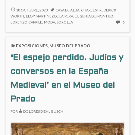
moda
en
‘LA
18 OCTUBRE, 2023
CASA DE ALBA
,
CHARLES FREDERICK
MODA
la
WORTH
,
ELOY MARTÍNEZ DE LA PERA
,
EUGENIA DE MONTIJO
,
EN
NO
LORENZO CAPRILE
,
MODA
,
SOROLLA
0
Casa
LA
HAY
de
CASA
COME
Alba’
DE
EN
en
EXPOSICIONES
,
MUSEO DEL PRADO
ALBA’
‘LA
EN
el
MOD
‘El espejo perdido. Judíos y
EL
EN
Palacio
PALACIO
LA
de
DE
conversos en la España
CASA
Liria
LIRIA
DE
ALBA’
Medieval’ en el Museo del
EN
EL
Prado
PALAC
DE
POR
DOLORES DIEHL BUSCH
LIRIA