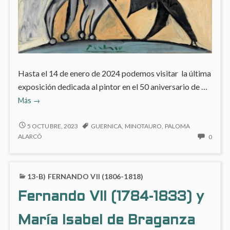
Hasta el 14 de enero de 2024 podemos visitar la última
exposición dedicada al pintor en el 50 aniversario de …
‘Picasso,
Más
→
lo
sagrado
‘PICASSO,
5 OCTUBRE, 2023
GUERNICA
,
MINOTAURO
,
PALOMA
LO
y
NO
ALARCÓ
0
SAGRADO
HAY
lo
Y
COME
profano’
LO
EN
en
13-B) FERNANDO VII (1806-1818)
PROFANO’
‘PICA
el
EN
LO
Fernando VII (1784-1833) y
EL
Museo
SAGR
MUSEO
Y
Thyssen-
THYSSEN-
María Isabel de Braganza
LO
Bornemizsa
BORNEMIZSA
PROF