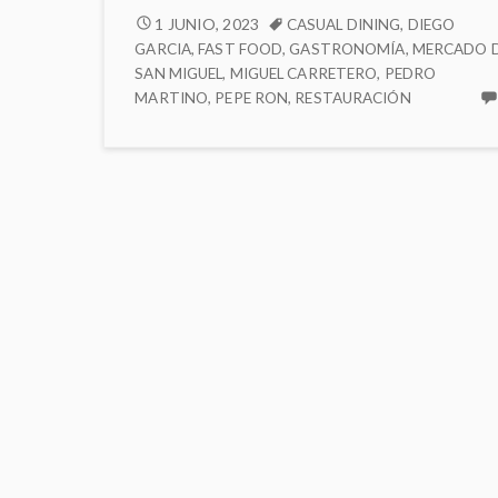
MI
1 JUNIO, 2023
CASUAL DINING
,
DIEGO
PERSONAJE
GARCIA
,
FAST FOOD
,
GASTRONOMÍA
,
MERCADO 
DEL
SAN MIGUEL
,
MIGUEL CARRETERO
,
PEDRO
MARTINO
,
PEPE RON
,
RESTAURACIÓN
MES:
ÁLVARO
BORDAS
RODRÍGUEZ