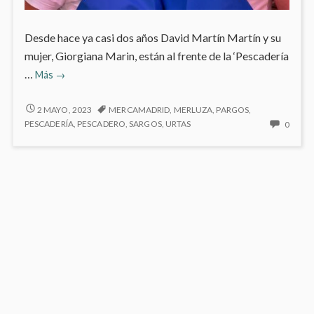
Desde hace ya casi dos años David Martín Martín y su
mujer, Giorgiana Marin, están al frente de la ‘Pescadería
Mi
…
Más
→
personaje
del
MI
2 MAYO, 2023
MERCAMADRID
,
MERLUZA
,
PARGOS
,
PERSONAJE
mes:
NO
PESCADERÍA
,
PESCADERO
,
SARGOS
,
URTAS
0
DEL
HAY
David
MES:
COME
Martín
DAVID
EN
Martín
MARTÍN
MI
y
MARTÍN
PERS
Y
Giorgiana
DEL
GIORGIANA
MES:
Marín
MARÍN
DAVID
MART
MART
Y
GIOR
MARÍ