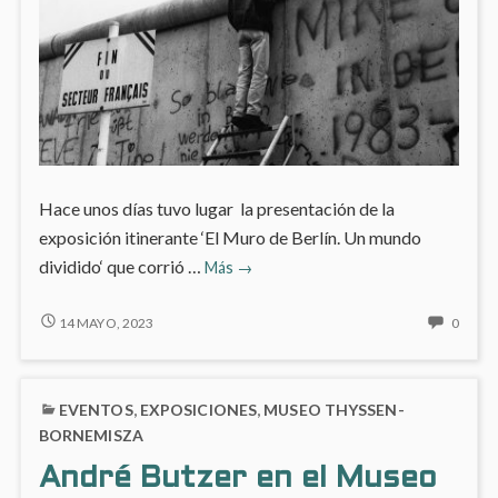
Hace unos días tuvo lugar la presentación de la
exposición itinerante ‘El Muro de Berlín. Un mundo
En
dividido‘ que corrió …
Más
→
otoño
el
EN
NO
14 MAYO, 2023
0
OTOÑO
HAY
‘muro
EL
COME
de
‘MURO
EN
Berlín’
EVENTOS
,
EXPOSICIONES
,
MUSEO THYSSEN-
DE
EN
en
BERLÍN’
OTOÑ
BORNEMISZA
Fundación
EN
EL
André Butzer en el Museo
FUNDACIÓN
‘MUR
Canal