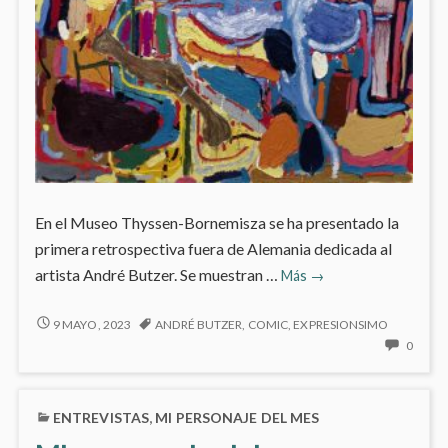
En el Museo Thyssen-Bornemisza se ha presentado la
primera retrospectiva fuera de Alemania dedicada al
André
artista André Butzer. Se muestran …
Más
→
Butzer
en
ANDRÉ
9 MAYO, 2023
ANDRÉ BUTZER
,
COMIC
,
EXPRESIONSIMO
BUTZER
el
NO
0
EN
HAY
Museo
EL
COME
Thyssen-
MUSEO
EN
Bornemisza
ENTREVISTAS
,
MI PERSONAJE DEL MES
THYSSEN-
ANDR
BORNEMISZA
BUTZ