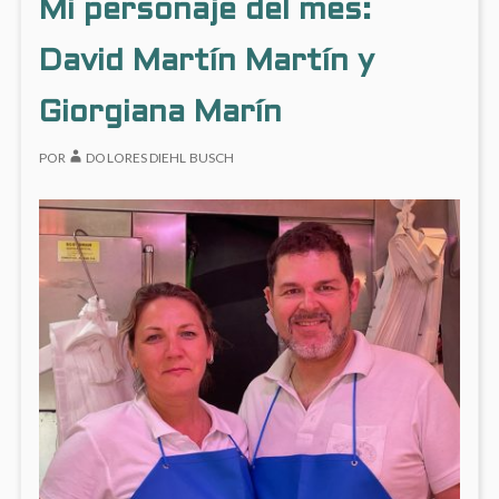
Mi personaje del mes:
EN
EL
David Martín Martín y
MUSE
THYSS
BORN
Giorgiana Marín
POR
DOLORES DIEHL BUSCH