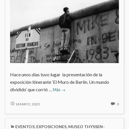
Hace unos días tuvo lugar la presentación de la
exposición itinerante ‘El Muro de Berlín. Un mundo
En
dividido‘ que corrió …
Más
→
otoño
el
EN
NO
14 MAYO, 2023
0
OTOÑO
HAY
‘muro
EL
COME
de
‘MURO
EN
Berlín’
EVENTOS
,
EXPOSICIONES
,
MUSEO THYSSEN-
DE
EN