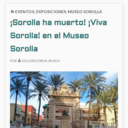
EL
COME
Thyssen-
MUSEO
EN
Bornemisza
EVENTOS
,
EXPOSICIONES
,
MUSEO SOROLLA
THYSSEN-
ANDR
BORNEMISZA
BUTZ
¡Sorolla ha muerto! ¡Viva
EN
EL
Sorolla! en el Museo
MUSE
THYSS
BORN
Sorolla
POR
DOLORES DIEHL BUSCH