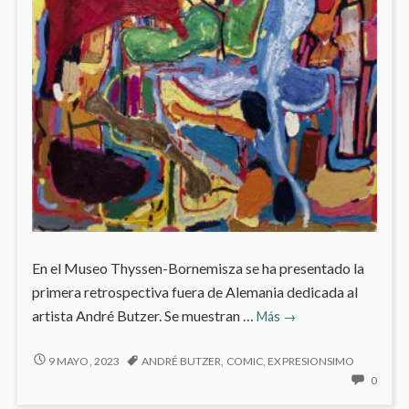
En el Museo Thyssen-Bornemisza se ha presentado la
primera retrospectiva fuera de Alemania dedicada al
André
artista André Butzer. Se muestran …
Más
→
Butzer
en
ANDRÉ
9 MAYO, 2023
ANDRÉ BUTZER
,
COMIC
,
EXPRESIONSIMO
BUTZER
el
NO
0
EN
HAY
Museo