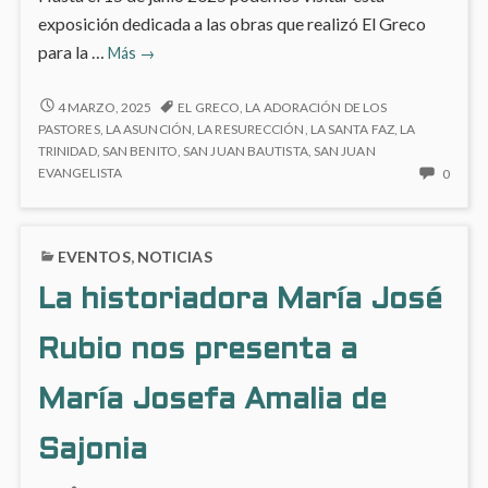
exposición dedicada a las obras que realizó El Greco
‘El
para la …
Más
→
Greco’
en
‘EL
4 MARZO, 2025
EL GRECO
,
LA ADORACIÓN DE LOS
GRECO’
el
PASTORES
,
LA ASUNCIÓN
,
LA RESURECCIÓN
,
LA SANTA FAZ
,
LA
EN
TRINIDAD
,
SAN BENITO
,
SAN JUAN BAUTISTA
,
SAN JUAN
Museo
EL
NO
EVANGELISTA
0
del
MUSEO
HAY
Prado
DEL
COME
PRADO
EN
EVENTOS
,
NOTICIAS
‘EL
GREC
La historiadora María José
EN
EL
Rubio nos presenta a
MUSE
DEL
PRAD
María Josefa Amalia de
Sajonia