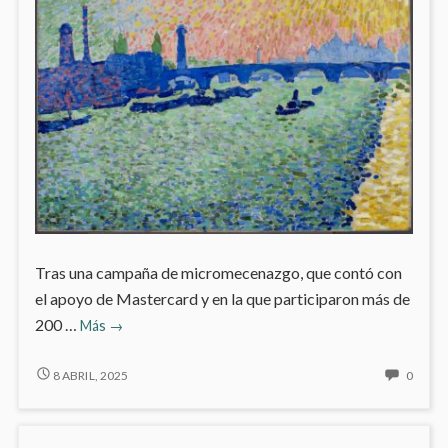
Tras una campaña de micromecenazgo, que contó con
el apoyo de Mastercard y en la que participaron más de
Restauración
200 …
Más
→
de
‘El
RESTAURACIÓN
NO
8 ABRIL, 2025
0
DE
HAY
puente
‘EL
COME
de
PUENTE
EN
Waterloo’