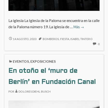
La iglesia La Iglesia de la Paloma se encuentra en la calle
La
de la Paloma número 19. La iglesia de …
Más
→
Virgen
de
LA
14 AGOSTO, 2023
BOMBEROS
,
FIESTA
,
ISABEL TINTERO
VIRGEN
la
NO
0
DE
HAY
Paloma,
LA
COME
15
PALOMA,
EN
de
EVENTOS
,
EXPOSICIONES
15
LA
agosto
DE
VIRG
En otoño el ‘muro de
AGOSTO
DE
LA
Berlín’ en Fundación Canal
PALO
15
POR
DOLORES DIEHL BUSCH
DE
AGOS