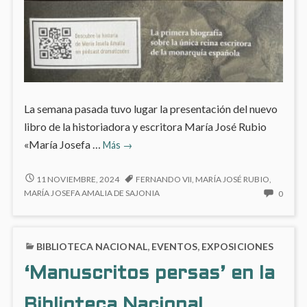
La semana pasada tuvo lugar la presentación del nuevo
libro de la historiadora y escritora María José Rubio
La
«María Josefa …
Más
→
historiadora
María
LA
11 NOVIEMBRE, 2024
FERNANDO VII
,
MARÍA JOSÉ RUBIO
,
HISTORIADORA
José
NO
MARÍA JOSEFA AMALIA DE SAJONIA
0
MARÍA
HAY
Rubio
JOSÉ
COME
nos
RUBIO
EN
presenta
BIBLIOTECA NACIONAL
,
EVENTOS
,
EXPOSICIONES
NOS
LA
a
PRESENTA
HISTO
‘Manuscritos persas’ en la
A
María
MARÍ
MARÍA
JOSÉ
Josefa
JOSEFA
Biblioteca Nacional
RUBI