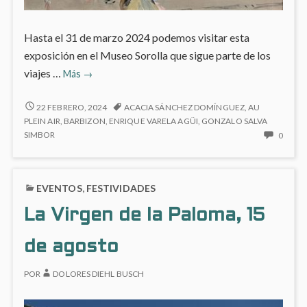
Hasta el 31 de marzo 2024 podemos visitar esta
exposición en el Museo Sorolla que sigue parte de los
Exposición
viajes …
Más
→
‘Sorolla
:
EXPOSICIÓN
22 FEBRERO, 2024
ACACIA SÁNCHEZ DOMÍNGUEZ
,
AU
‘SOROLLA
viajar
PLEIN AIR
,
BARBIZON
,
ENRIQUE VARELA AGÜI
,
GONZALO SALVA
:
NO
SIMBOR
0
para
VIAJAR
HAY
pintar.’
PARA
COME
Otra
PINTAR.’
EN
visión
EVENTOS
,
FESTIVIDADES
OTRA
EXPO
VISIÓN
de
‘SORO
La Virgen de la Paloma, 15
DE
:
España
ESPAÑA
VIAJA
de agosto
PARA
PINTAR
OTRA
POR
DOLORES DIEHL BUSCH
VISIÓ
DE