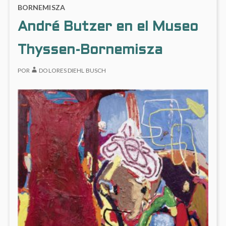
en
BERLÍN’
OTOÑ
BORNEMISZA
Fundación
EN
EL
André Butzer en el Museo
FUNDACIÓN
‘MUR
Canal
CANAL
DE
BERLÍ
Thyssen-Bornemisza
EN
FUND
POR
DOLORES DIEHL BUSCH
CANA