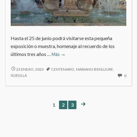
Hasta el 25 de junio podrá visitarse esta pequeña
exposición o muestra, homenaje al recuerdo de los
¡Sorolla
últimos tres años …
Más
→
ha
muerto!
¡SOROLLA
23 ENERO, 2023
CENTENARIO
,
MARIANO BENLLIURE
,
HA
¡Viva
NO
SOROLLA
0
MUERTO!
HAY
Sorolla!
¡VIVA
COME
en
SOROLLA!
EN
el
EN
¡SOR
PÁGINA
PÁGINA
PÁGINA
PÁGINA
1
2
3
Museo
Paginación
EL
HA
SIGUIENTE
MUSEO
Sorolla
MUER
SOROLLA
¡VIVA
de
SORO
EN
entradas
EL