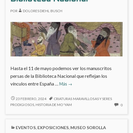
Amalia
AMALIA
NOS
de
DE
PRES
POR
DOLORES DIEHL BUSCH
Sajonia
SAJONIA
A
MARÍ
JOSEF
AMAL
DE
SAJON
Hasta el 11 de mayo podemos ver los manuscritos
persas de la Biblioteca Nacional que reflejan los
‘Manuscritos
vínculos entre España …
Más
→
persas’
en
‘MANUSCRITOS
23 FEBRERO, 2024
CRIATURAS MARAVILLOSAS Y SERES
PERSAS’
la
NO
PRODIGIOSOS
,
HISTORIA DE MO'YAM
0
EN
HAY
Biblioteca
LA
COME
Nacional
BIBLIOTECA
EN
EVENTOS
,
EXPOSICIONES
,
MUSEO SOROLLA
NACIONAL
‘MAN