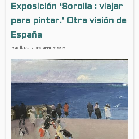
PERSA
Exposición ‘Sorolla : viajar
EN
LA
para pintar.’ Otra visión de
BIBLI
NACI
España
POR
DOLORES DIEHL BUSCH