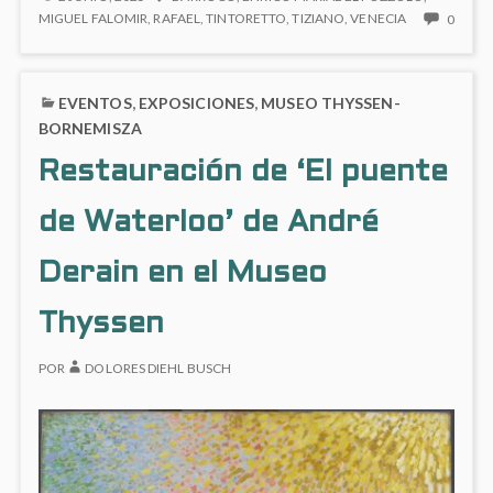
VERONESE
1588)
NO
MIGUEL FALOMIR
,
RAFAEL
,
TINTORETTO
,
TIZIANO
,
VENECIA
0
(1528-
HAY
en
1588)
COME
el
EN
EN
Museo
EVENTOS
,
EXPOSICIONES
,
MUSEO THYSSEN-
EL
PAOL
del
MUSEO
VERO
BORNEMISZA
DEL
Prado
(1528
Restauración de ‘El puente
PRADO
1588)
EN
EL
de Waterloo’ de André
MUSE
DEL
Derain en el Museo
PRAD
Thyssen
POR
DOLORES DIEHL BUSCH