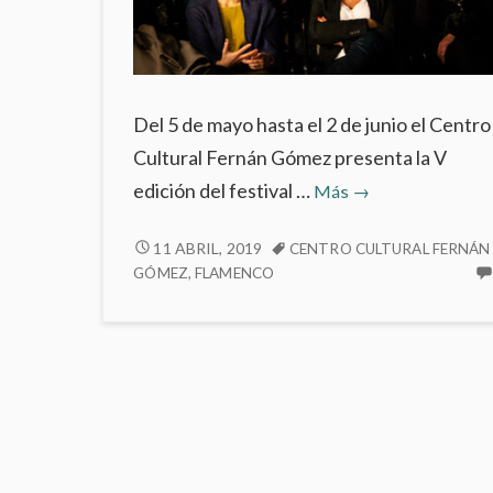
Del 5 de mayo hasta el 2 de junio el Centro
Cultural Fernán Gómez presenta la V
V
edición del festival …
Más
→
Edición
Flamenco
V
11 ABRIL, 2019
CENTRO CULTURAL FERNÁN
EDICIÓN
GÓMEZ
,
FLAMENCO
Madrid
FLAMENCO
en
MADRID
el
EN
Fernán
EL
Gómez
FERNÁN
GÓMEZ