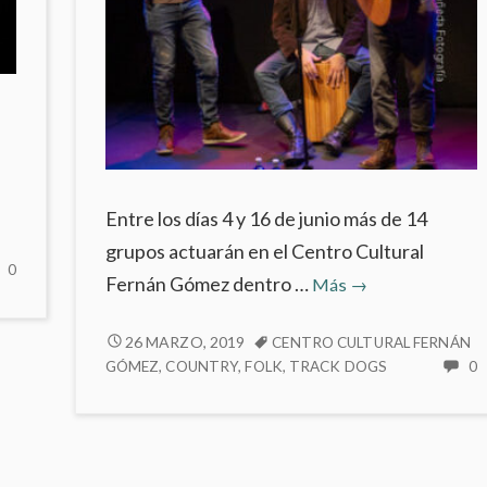
Entre los días 4 y 16 de junio más de 14
grupos actuarán en el Centro Cultural
NO
0
Primer
Fernán Gómez dentro …
Más
→
HAY
festival
COMENTARIOS
de
PRIMER
EN
26 MARZO, 2019
CENTRO CULTURAL FERNÁN
V
FESTIVAL
GÓMEZ
,
COUNTRY
,
FOLK
,
TRACK DOGS
0
Americana
EDICIÓN
H
DE
Music
FLAMENCO
C
AMERICANA
Madrid
MADRID
E
MUSIC
en
EN
P
MADRID
EL
F
el