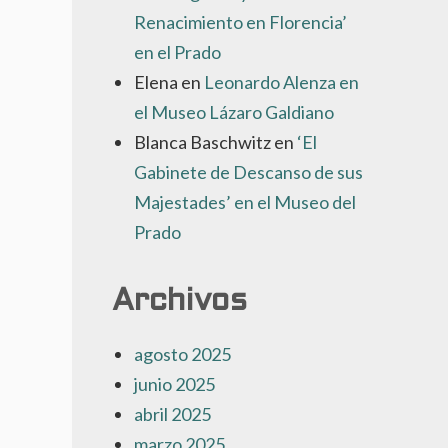
Renacimiento en Florencia’
E
MERICANA
en el Prado
USIC
Elena
en
Leonardo Alenza en
ADRID
N
el Museo Lázaro Galdiano
L
Blanca Baschwitz
en
‘El
ERNÁN
Gabinete de Descanso de sus
ÓMEZ
Majestades’ en el Museo del
Prado
Archivos
agosto 2025
junio 2025
abril 2025
marzo 2025