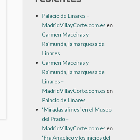
Palacio de Linares –
MadridVillayCorte.com.es
en
Carmen Maceiras y
Raimunda, la marquesa de
Linares
Carmen Maceiras y
Raimunda, la marquesa de
Linares –
MadridVillayCorte.com.es
en
Palacio de Linares
NO
‘Miradas afines’ en el Museo
AY
del Prado –
OMENTARIOS
N
MadridVillayCorte.com.es
en
RIMER
‘Fra Angelico y los inicios del
ESTIVAL