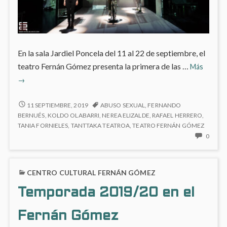
En la sala Jardiel Poncela del 11 al 22 de septiembre, el
‘Como
teatro Fernán Gómez presenta la primera de las …
Más
un
→
viento
helado’
‘COMO
11 SEPTIEMBRE, 2019
ABUSO SEXUAL
,
FERNANDO
en
UN
BERNUÉS
,
KOLDO OLABARRI
,
NEREA ELIZALDE
,
RAFAEL HERRERO
,
VIENTO
TANIA FORNIELES
,
TANTTAKA TEATROA
,
TEATRO FERNÁN GÓMEZ
el
HELADO’
NO
0
Fernán
EN
HAY
Gómez
EL
COME
FERNÁN
EN
CENTRO CULTURAL FERNÁN GÓMEZ
GÓMEZ
‘COM
UN
Temporada 2019/20 en el
VIEN
HELA
Fernán Gómez
EN
EL