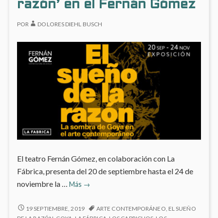
EL
razón’ en el Fernán Gómez
TEAT
FERN
POR
DOLORES DIEHL BUSCH
GÓME
El teatro Fernán Gómez, en colaboración con La
Fábrica, presenta del 20 de septiembre hasta el 24 de
Exposición
noviembre la …
Más
→
‘El
sueño
EXPOSICIÓN
19 SEPTIEMBRE, 2019
ARTE CONTEMPORÁNEO
,
EL SUEÑO
‘EL
de