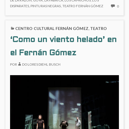
DE LA RAZÓN
,
GOYA
,
LA FÁBRICA
,
LOS CAPRICHOS
,
LOS
SUEÑO
NO
DISPARATES
,
PINTURAS NEGRAS
,
TEATRO FERNÁN GÓMEZ
0
la
DE
HAY
razón’
LA
COME
en
RAZÓN’
EN
el
CENTRO CULTURAL FERNÁN GÓMEZ
,
TEATRO
EN
EXPO
EL
Fernán
‘EL
‘Como un viento helado’ en
FERNÁN
SUEÑ
Gómez
GÓMEZ
DE
el Fernán Gómez
LA
RAZÓ
EN
POR
DOLORES DIEHL BUSCH
EL
FERN
GÓME