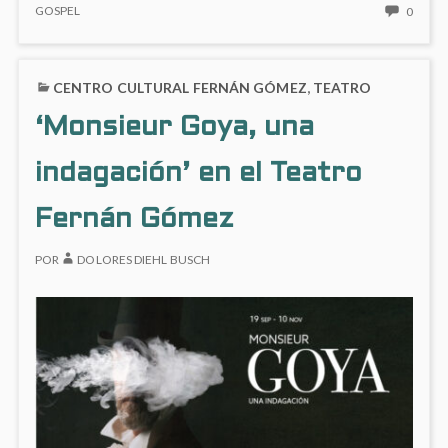
GÓMEZ
NO
GOSPEL
0
HAY
COME
EN
CENTRO CULTURAL FERNÁN GÓMEZ
,
TEATRO
‘GRA
DEL
‘Monsieur Goya, una
GOSPE
EN
indagación’ en el Teatro
EL
FERN
GÓME
Fernán Gómez
POR
DOLORES DIEHL BUSCH