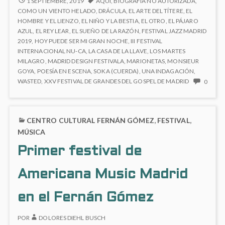
1 SEPTIEMBRE, 2019
AQUÍ
,
BIOGRAFÍA NO AUTORIZADA
,
2019/20
el
COMO UN VIENTO HELADO
,
DRÁCULA
,
EL ARTE DEL TÍTERE
,
EL
EN
HOMBRE Y EL LIENZO
,
EL NIÑO Y LA BESTIA
,
EL OTRO
,
EL PÁJARO
Fernán
EL
AZUL
,
EL REY LEAR
,
EL SUEÑO DE LA RAZÓN
,
FESTIVAL JAZZ MADRID
Gómez
FERNÁN
2019
,
HOY PUEDE SER MI GRAN NOCHE
,
III FESTIVAL
GÓMEZ
INTERNACIONAL NU-CA
,
LA CASA DE LA LLAVE
,
LOS MARTES
MILAGRO
,
MADRID DESIGN FESTIVALA
,
MARIONETAS
,
MONSIEUR
GOYA
,
POESÍA EN ESCENA
,
SOKA (CUERDA)
,
UNA INDAGACIÓN
,
NO
WASTED
,
XXV FESTIVAL DE GRANDES DEL GOSPEL DE MADRID
0
HAY
COME
EN
CENTRO CULTURAL FERNÁN GÓMEZ
,
FESTIVAL
,
TEMP
2019/
MÚSICA
EN
Primer festival de
EL
FERN
GÓME
Americana Music Madrid
en el Fernán Gómez
POR
DOLORES DIEHL BUSCH