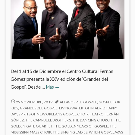
Del 1 al 15 de Diciembre el Centro Cultural Fernán
Gómez presenta la XXV edición de ‘Grandes del
‘Grandes
Gospel‘. Desde …
Más
→
del
Gospel’
‘GRANDES
29 NOVIEMBRE, 2019
ALL4GOSPEL
,
GOSPEL
,
GOSPEL FOR
DEL
en
KIDS
,
GRANDES DEL GOSPEL
,
LIVING WATER
,
OH MADRID HAPPY
GOSPEL’
DAY
,
SPIRITS OF NEW ORLEANS GOSPEL CHOIR
,
TEATRO FERNÁN
el
EN
GÓMEZ
,
THE CAMPBELL BROTHERS
,
THE DANCING CHURCH
,
THE
Fernán
EL
GOLDEN GATE QUARTET
,
THE GOLDEN YEARS OF GOSPEL
,
THE
Gómez
FERNÁN
MISSISSIPPI MASS CHOIR
,
THE SINGING LADIES
,
WHEN GOSPEL WAS