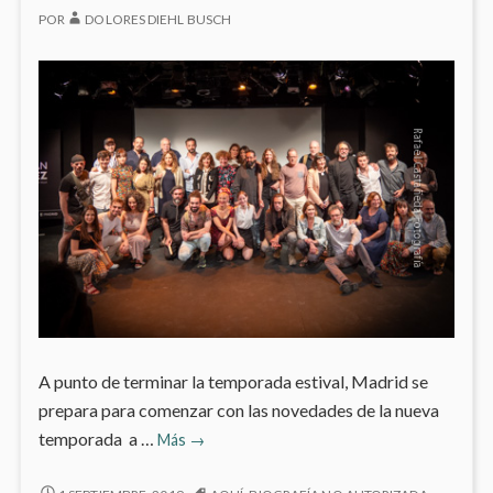
POR
DOLORES DIEHL BUSCH
FERN
GÓME
A punto de terminar la temporada estival, Madrid se
prepara para comenzar con las novedades de la nueva
Temporada
temporada a …
Más
→
2019/20
en
TEMPORADA