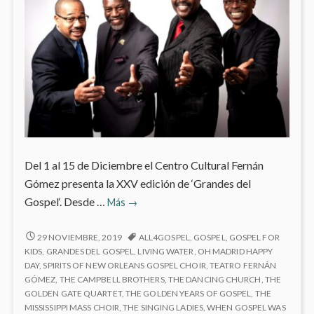
Del 1 al 15 de Diciembre el Centro Cultural Fernán
Gómez presenta la XXV edición de ‘Grandes del
‘Grandes
Gospel‘. Desde …
Más
→
del
Gospel’
‘GRANDES
29 NOVIEMBRE, 2019
ALL4GOSPEL
,
GOSPEL
,
GOSPEL FOR
DEL
en
KIDS
,
GRANDES DEL GOSPEL
,
LIVING WATER
,
OH MADRID HAPPY
GOSPEL’
DAY
,
SPIRITS OF NEW ORLEANS GOSPEL CHOIR
,
TEATRO FERNÁN
el
EN
GÓMEZ
,
THE CAMPBELL BROTHERS
,
THE DANCING CHURCH
,
THE
Fernán
EL
GOLDEN GATE QUARTET
,
THE GOLDEN YEARS OF GOSPEL
,
THE
Gómez
FERNÁN
MISSISSIPPI MASS CHOIR
,
THE SINGING LADIES
,
WHEN GOSPEL WAS