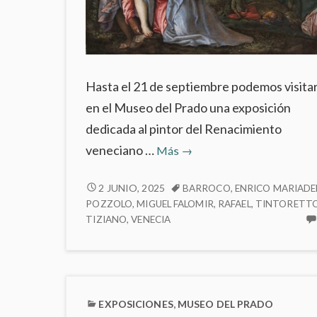
Hasta el 21 de septiembre podemos visita
en el Museo del Prado una exposición
dedicada al pintor del Renacimiento
Paolo
veneciano …
Más
→
Veronese
(1528-
PAOLO
2 JUNIO, 2025
BARROCO
,
ENRICO MARIADE
VERONESE
POZZOLO
,
MIGUEL FALOMIR
,
RAFAEL
,
TINTORETT
1588)
(1528-
TIZIANO
,
VENECIA
en
1588)
el
EN
Museo
EL
del
MUSEO
Prado
DEL
EXPOSICIONES
,
MUSEO DEL PRADO