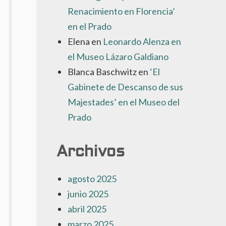
UENTE
Renacimiento en Florencia’
E
en el Prado
ATERLOO’
E
Elena
en
Leonardo Alenza en
NDRÉ
el Museo Lázaro Galdiano
ERAIN
Blanca Baschwitz
en
‘El
N
L
Gabinete de Descanso de sus
USEO
Majestades’ en el Museo del
HYSSEN
Prado
Archivos
agosto 2025
junio 2025
abril 2025
marzo 2025