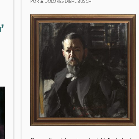
POR
DOLORES DIEHL BUSCH
‘ECCE
HOMO’
DE
CARAVAGGIO
’
EN
EL
PRADO