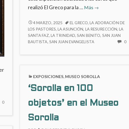
‘El
realizó El Greco para la …
Más
→
Greco’
en
‘EL
4 MARZO, 2025
EL GRECO
,
LA ADORACIÓN DE
GRECO’
LOS PASTORES
,
LA ASUNCIÓN
,
LA RESURECCIÓN
,
LA
el
EN
SANTA FAZ
,
LA TRINIDAD
,
SAN BENITO
,
SAN JUAN
Museo
BAUTISTA
,
SAN JUAN EVANGELISTA
0
EL
del
H
MUSEO
Prado
C
DEL
E
PRADO
‘
er
G
EXPOSICIONES
,
MUSEO SOROLLA
E
E
‘Sorolla en 100
M
D
objetos’ en el Museo
NO
0
P
HAY
COMENTARIOS
Sorolla
EN
EL