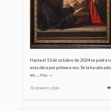
Hasta el 13 de octubre de 2024 se podrá v
esta obra por primera vez. Se la ha ubicado
El
en …
Más
→
‘Ecce
Homo’
EL
28 MAYO, 2024
‘ECCE
de
HOMO’
Caravaggio
DE
en
CARAVAGGIO