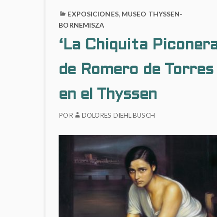
el
EN
EXPOSICIONES
,
MUSEO THYSSEN-
Prado
EL
BORNEMISZA
PRADO
‘La Chiquita Piconera
de Romero de Torres
en el Thyssen
POR
DOLORES DIEHL BUSCH