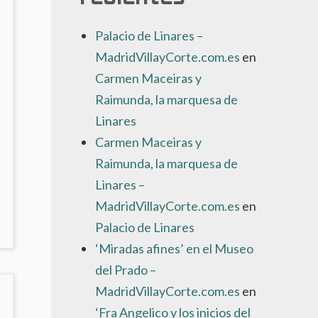
Palacio de Linares –
MadridVillayCorte.com.es
en
Carmen Maceiras y
Raimunda, la marquesa de
Linares
Carmen Maceiras y
Raimunda, la marquesa de
ón
Linares –
MadridVillayCorte.com.es
en
NO
Palacio de Linares
AY
‘Miradas afines’ en el Museo
OMENTARIOS
N
del Prado –
ESTAURACIÓN
MadridVillayCorte.com.es
en
E
EL
‘Fra Angelico y los inicios del