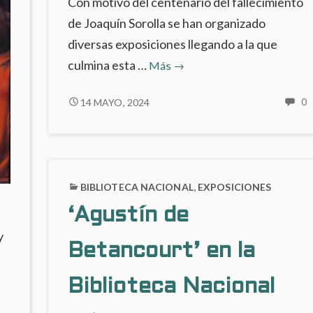
Con motivo del centenario del fallecimiento
de Joaquín Sorolla se han organizado
diversas exposiciones llegando a la que
‘Sorolla
culmina esta …
Más
→
en
100
‘SOROLLA
14 MAYO, 2024
0
H
EN
objetos’
C
100
en
E
OBJETOS’
el
‘
EN
Museo
E
EL
BIBLIOTECA NACIONAL
,
EXPOSICIONES
1
Sorolla
MUSEO
O
‘Agustín de
SOROLLA
E
y
E
Betancourt’ en la
M
S
Biblioteca Nacional