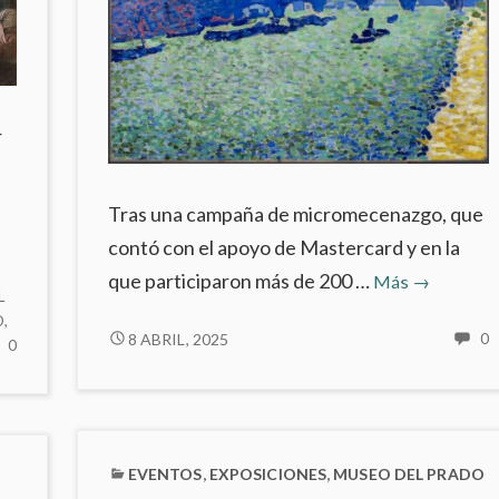
r
Tras una campaña de micromecenazgo, que
contó con el apoyo de Mastercard y en la
Restauraci
que participaron más de 200 …
Más
→
L
de
O
,
‘El
RESTAURACIÓN
8 ABRIL, 2025
0
NO
0
H
DE
puente
HAY
C
‘EL
COMENTARIOS
de
E
PUENTE
EN
Waterloo’
R
DE
PAOLO
de
D
WATERLOO’
VERONESE
EVENTOS
,
EXPOSICIONES
,
MUSEO DEL PRADO
‘
André
(1528-
DE