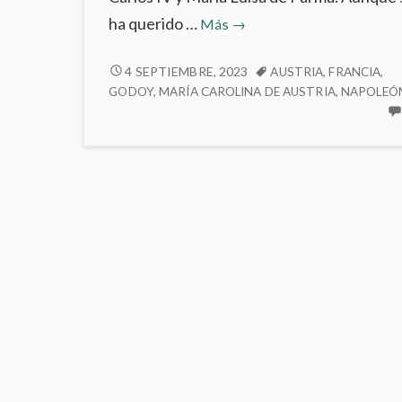
Fernando
ha querido …
Más
→
VII
(1784-
FERNANDO
4 SEPTIEMBRE, 2023
AUSTRIA
,
FRANCIA
,
VII
GODOY
,
MARÍA CAROLINA DE AUSTRIA
,
NAPOLEÓ
1833)
(1784-
y
1833)
María
Y
Antonia
MARÍA
de
ANTONIA
Nápoles
DE
NÁPOLES
(1784-
(1784-
1806)
1806)