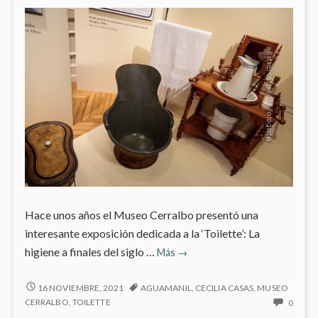
Hace unos años el Museo Cerralbo presentó una
interesante exposición dedicada a la ‘Toilette’: La
(2013)
higiene a finales del siglo …
Más
→
‘Toilette’:
La
(2013)
16 NOVIEMBRE, 2021
AGUAMANIL
,
CECILIA CASAS
,
MUSEO
‘TOILETTE’:
higiene
NO
CERRALBO
,
TOILETTE
0
LA
HAY