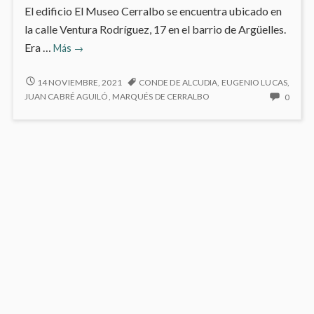
El edificio El Museo Cerralbo se encuentra ubicado en
la calle Ventura Rodríguez, 17 en el barrio de Argüelles.
Museo
Era …
Más
→
Cerralbo
MUSEO
14 NOVIEMBRE, 2021
CONDE DE ALCUDIA
,
EUGENIO LUCAS
,
CERRALBO
NO
JUAN CABRÉ AGUILÓ
,
MARQUÉS DE CERRALBO
0
HAY
COME
EN
MUSE
CERR