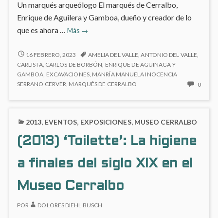
Un marqués arqueólogo El marqués de Cerralbo,
Enrique de Aguilera y Gamboa, dueño y creador de lo
El
que es ahora …
Más
→
Marqués
de
EL
16 FEBRERO, 2023
AMELIA DEL VALLE
,
ANTONIO DEL VALLE
,
MARQUÉS
Cerralbo
CARLISTA
,
CARLOS DE BORBÓN
,
ENRIQUE DE AGUINAGA Y
DE
GAMBOA
,
EXCAVACIONES
,
MANRÍA MANUELA INOCENCIA
CERRALBO
NO
SERRANO CERVER
,
MARQUÉS DE CERRALBO
0
HAY
COME
EN
2013
,
EVENTOS
,
EXPOSICIONES
,
MUSEO CERRALBO
EL
MARQ
(2013) ‘Toilette’: La higiene
DE
CERR
a finales del siglo XIX en el
Museo Cerralbo
POR
DOLORES DIEHL BUSCH