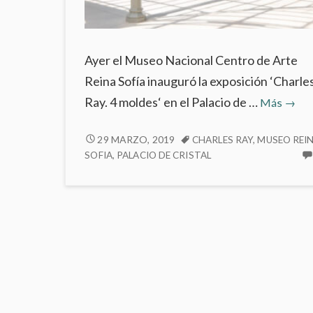
Ayer el Museo Nacional Centro de Arte
Reina Sofía inauguró la exposición ‘Charle
‘Char
Ray. 4 moldes‘ en el Palacio de …
Más
→
Ray.
4
‘CHARLES
29 MARZO, 2019
CHARLES RAY
,
MUSEO REI
RAY.
SOFIA
,
PALACIO DE CRISTAL
molde
4
en
MOLDES’
el
EN
Palac
EL
de
PALACIO
Crist
DE
CRISTAL