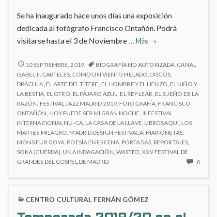
Se ha inaugurado hace unos días una exposición
dedicada al fotógrafo Francisco Ontañón. Podrá
‘Francisco
visitarse hasta el 3 de Noviembre …
Más
→
Ontañón.
Oficio
‘FRANCISCO
10 SEPTIEMBRE, 2019
BIOGRAFÍA NO AUTORIZADA
,
CANAL
ONTAÑÓN.
y
ISABEL II
,
CARTELES
,
COMO UN VIENTO HELADO
,
DISCOS
,
OFICIO
DRÁCULA
,
EL ARTE DEL TÍTERE
,
EL HOMBRE Y EL LIENZO
,
EL NIÑO Y
Creación’
Y
LA BESTIA
,
EL OTRO
,
EL PÁJARO AZUL
,
EL REY LEAR
,
EL SUEÑO DE LA
en
CREACIÓN’
RAZÓN
,
FESTIVAL JAZZ MADRID 2019
,
FOTOGRAFÍA
,
FRANCISCO
el
EN
ONTAÑÓN
,
HOY PUEDE SER MI GRAN NOCHE
,
III FESTIVAL
Canal
EL
INTERNACIONAL NU-CA
,
LA CASA DE LA LLAVE
,
LIBROSAQUÍ
,
LOS
CANAL
de
MARTES MILAGRO
,
MADRID DESIGN FESTIVALA
,
MARIONETAS
,
DE
MONSIEUR GOYA
,
POESÍA EN ESCENA
,
PORTADAS
,
REPORTAJES
,
Isabel
ISABEL
SOKA (CUERDA)
,
UNA INDAGACIÓN
,
WASTED
,
XXV FESTIVAL DE
II
II
NO
GRANDES DEL GOSPEL DE MADRID
0
HAY
COME
EN
CENTRO CULTURAL FERNÁN GÓMEZ
‘FRAN
ONTA