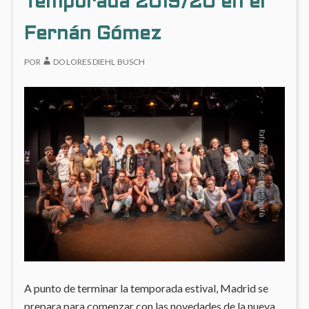
Temporada 2019/20 en el
OFICI
Y
Fernán Gómez
CREAC
EN
EL
POR
DOLORES DIEHL BUSCH
CANA
DE
ISABE
II
A punto de terminar la temporada estival, Madrid se
prepara para comenzar con las novedades de la nueva