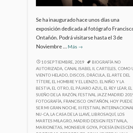
Se ha inaugurado hace unos días una
exposición dedicada al fotógrafo Francisc
Ontañón. Podrá visitarse hasta el 3 de
‘Francisco
Noviembre …
Más
→
Ontañón.
Oficio
‘FRANCISCO
10 SEPTIEMBRE, 2019
BIOGRAFÍA NO
ONTAÑÓN.
AUTORIZADA
,
CANAL ISABEL II
,
CARTELES
,
COMO 
y
OFICIO
VIENTO HELADO
,
DISCOS
,
DRÁCULA
,
EL ARTE DEL
Creación’
TÍTERE
,
EL HOMBRE Y EL LIENZO
,
EL NIÑO Y LA
Y
en
BESTIA
,
EL OTRO
,
EL PÁJARO AZUL
,
EL REY LEAR
,
EL
CREACIÓN’
el
SUEÑO DE LA RAZÓN
,
FESTIVAL JAZZ MADRID 201
EN
Canal
FOTOGRAFÍA
,
FRANCISCO ONTAÑÓN
,
HOY PUEDE
EL
SER MI GRAN NOCHE
,
III FESTIVAL INTERNACIONA
de
CANAL
NU-CA
,
LA CASA DE LA LLAVE
,
LIBROSAQUÍ
,
LOS
DE
Isabel
MARTES MILAGRO
,
MADRID DESIGN FESTIVALA
,
ISABEL
II
MARIONETAS
,
MONSIEUR GOYA
,
POESÍA EN ESCE
II