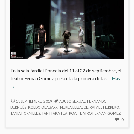
En la sala Jardiel Poncela del 11 al 22 de septiembre, el
‘Como
teatro Fernán Gómez presenta la primera de las …
Más
un
→
viento
helado’
‘COMO
11 SEPTIEMBRE, 2019
ABUSO SEXUAL
,
FERNANDO
en
UN
BERNUÉS
,
KOLDO OLABARRI
,
NEREA ELIZALDE
,
RAFAEL HERRERO
,
VIENTO
TANIA FORNIELES
,
TANTTAKA TEATROA
,
TEATRO FERNÁN GÓMEZ
el
HELADO’
NO
0
Fernán
EN
HAY
Gómez
EL
COME