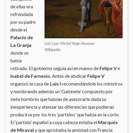
de ellas era
refrendada
por su padre
desde el
Palacio de
Luis I por Michel Ange Houasse
La Granja
Wikipedia
donde se
había
retirado. El gobierno seguía así en manos de
Felipe V
e
Isabel de Farnesio
. Antes de abdicar
Felipe V
organizó la casa de
Luis I
recomendándole los ministros
y nombrando además un ‘Gabinete’ compuesto por
siete hombres que habían de asesorarle dada su
inexperiencia y atenuar las diferencias que pudieran
producirse por los tres ‘partidos’ que había en la corte.
El ‘partido’ español a cuya cabeza estaba el
Marqués
de Miraval
y que aprobaba la amistad con Francia