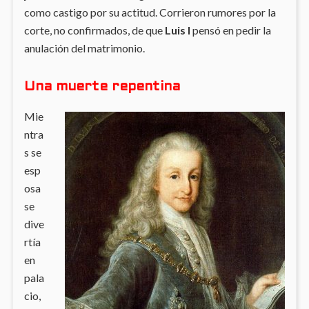
como castigo por su actitud. Corrieron rumores por la
corte, no confirmados, de que
Luis I
pensó en pedir la
anulación del matrimonio.
Una muerte repentina
Mie
ntra
s se
esp
osa
se
dive
rtía
en
pala
cio,