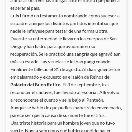
a aflorar otra vez las intrigas ante el futuro que pudiera
esperar al país.
Luis I
firmó un testamento nombrando como sucesor a
su padre, aunque los distintos partidos intentaban que
nadie le influyese para testar de una forma u otra.
Duarnte su enfermedad le llevaron los cuerpos de San
Diego y San Isidro para que ayudaran en su
recuperación. Se le practicó una sangría que agravó aun
más su estado. Las viruelas se le iban gangrenando.
Finalmente falleció el 31 de agosto. Al día siguiente fue
embalsamado y expuesto en el salón de Reinos del
Palacio del Buen Retiro
. El 3 de septiembre, tras
reconocer el cadáver, fue llevado al Escorial. Allí volvió
a reconocerse el cuerpo y se le bajó al Panteón.
Aunque se habló de que pudiera haber sido envenenado,
parece ser que la causa de su muerte fue el tifus.
Una triste historia para un hombre joven que no tuvo
suerte. Nunca sabremos qué hubiera podido hacer.