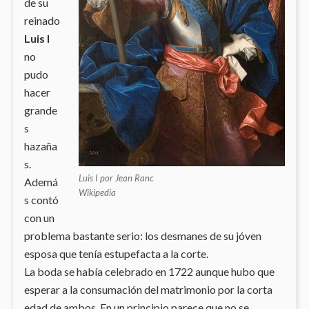
de su
reinado
Luis I
no
pudo
hacer
grande
s
hazaña
s.
Luis I por Jean Ranc
Ademá
Wikipedia
s contó
con un
problema bastante serio: los desmanes de su jóven
esposa que tenía estupefacta a la corte.
La boda se había celebrado en 1722 aunque hubo que
esperar a la consumación del matrimonio por la corta
edad de ambos. En un principio parece que no se