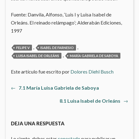
Fuente: Danvila, Alfonso, ‘Luis I y Luisa Isabel de
Orleáns. El reinado relámpago’; Alderabán Ediciones,
1997
,
,
FELIPE V
ISABEL DE FARNESIO
,
LUISA ISABEL DE ORLEÁNS
MARÍA GABRIELA DE SABOYA
Este artículo fue escrito por
Dolores Diehl Busch
Artículo
←
7.1 María Luisa Gabriela de Saboya
Navegación
anterior:
Artículo
8.1 Luisa Isabel de Orleáns
→
de
siguiente
entradas
DEJA UNA RESPUESTA
Lo siento, debes estar
conectado
para publicar un