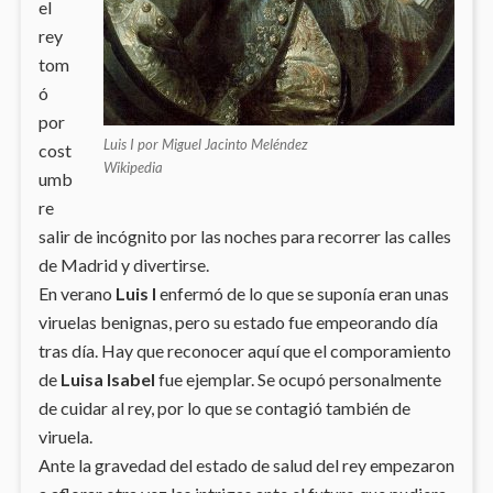
el
rey
tom
ó
por
Luis I por Miguel Jacinto Meléndez
cost
Wikipedia
umb
re
salir de incógnito por las noches para recorrer las calles
de Madrid y divertirse.
En verano
Luis I
enfermó de lo que se suponía eran unas
viruelas benignas, pero su estado fue empeorando día
tras día. Hay que reconocer aquí que el comporamiento
de
Luisa Isabel
fue ejemplar. Se ocupó personalmente
de cuidar al rey, por lo que se contagió también de
viruela.
Ante la gravedad del estado de salud del rey empezaron