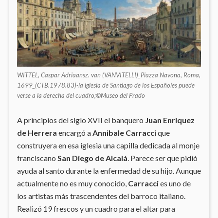
WITTEL, Caspar Adriaansz. van (VANVITELLI)_Piazza Navona, Roma,
1699_(CTB.1978.83)-la iglesia de Santiago de los Españoles puede
verse a la derecha del cuadro;©Museo del Prado
A principios del siglo XVII el banquero
Juan Enriquez
de Herrera
encargó a
Annibale Carracci
que
construyera en esa iglesia una capilla dedicada al monje
franciscano
San Diego de Alcalá
. Parece ser que pidió
ayuda al santo durante la enfermedad de su hijo. Aunque
actualmente no es muy conocido,
Carracci
es uno de
los artistas más trascendentes del barroco italiano.
Realizó 19 frescos y un cuadro para el altar para