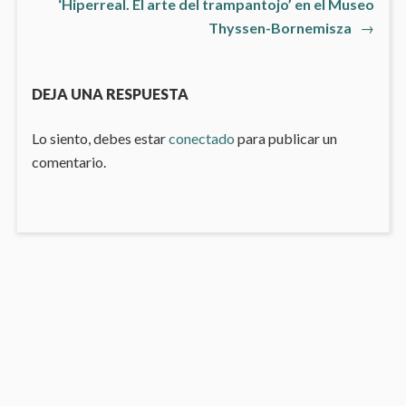
‘Hiperreal. El arte del trampantojo’ en el Museo
de
Artículo
Thyssen-Bornemisza
→
siguiente
entradas
DEJA UNA RESPUESTA
Lo siento, debes estar
conectado
para publicar un
comentario.