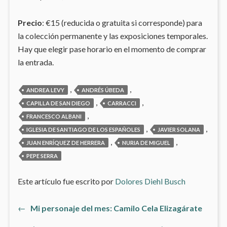
Precio
: €15 (reducida o gratuita si corresponde) para
la colección permanente y las exposiciones temporales.
Hay que elegir pase horario en el momento de comprar
la entrada.
,
,
ANDREA LEVY
ANDRÉS ÚBEDA
,
,
CAPILLA DE SAN DIEGO
CARRACCI
,
FRANCESCO ALBANI
,
,
IGLESIA DE SANTIAGO DE LOS ESPAÑOLES
JAVIER SOLANA
,
,
JUAN ENRÍQUEZ DE HERRERA
NURIA DE MIGUEL
PEPE SERRA
Este artículo fue escrito por
Dolores Diehl Busch
Artículo
←
Mi personaje del mes: Camilo Cela Elizagárate
Navegación
anterior: