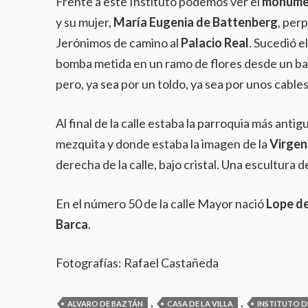
Frente a este Instituto podemos ver el
monume
y su mujer,
María Eugenia de Battenberg
, per
Jerónimos de camino al
Palacio Real
. Sucedió e
bomba metida en un ramo de flores desde un b
pero, ya sea por un toldo, ya sea por unos cables
Al final de la calle estaba la parroquia más anti
mezquita y donde estaba la imagen de la
Virgen
derecha de la calle, bajo cristal. Una escultura
En el número 50 de la calle Mayor nació
Lope d
Barca
.
Fotografías: Rafael Castañeda
,
,
ALVARO DE BAZTÁN
CASA DE LA VILLA
INSTITUTO D