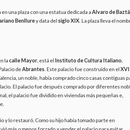
da en una plaza con una estatua dedicada a
Alvaro de Bazt
riano Benllure
y data del
siglo XIX
. La plaza lleva el nomb
en la
calle Mayor
, está el
Instituto de Cultura Italiano
,
Palacio de
Abrantes
. Este palacio fue construído en el
XVI
lencia, un noble, había comprado cinco casas contíguas p
alacio. El palacio fue después comprado por diferentes nob
inal, el palacio fue dividido en viviendas más pequeñas e,
e.
o y lo restauró. Como su hijo había tomado parte en
e vió más o menos forzado a vender el palacio para evitar