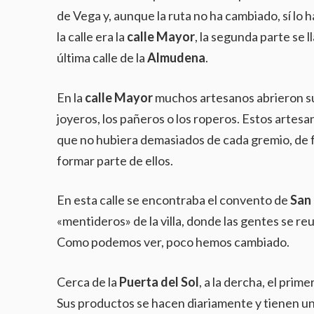
de Vega y, aunque la ruta no ha cambiado, sí lo h
la calle era la
calle Mayor
, la segunda parte se 
última calle de la
Almudena
.
En la
calle Mayor
muchos artesanos abrieron sus
joyeros, los pañeros o los roperos. Estos art
que no hubiera demasiados de cada gremio, de fo
formar parte de ellos.
En esta calle se encontraba el convento de
San 
«mentideros» de la villa, donde las gentes se reu
Como podemos ver, poco hemos cambiado.
Cerca de la
Puerta del Sol
, a la dercha, el prime
Sus productos se hacen diariamente y tienen un 