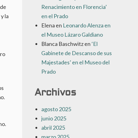
 de
Renacimiento en Florencia’
y la
en el Prado
Elena
en
Leonardo Alenza en
el Museo Lázaro Galdiano
Blanca Baschwitz
en
‘El
Gabinete de Descanso de sus
Majestades’ en el Museo del
Prado
os
Archivos
mo.
agosto 2025
junio 2025
no.
abril 2025
marzo 2025