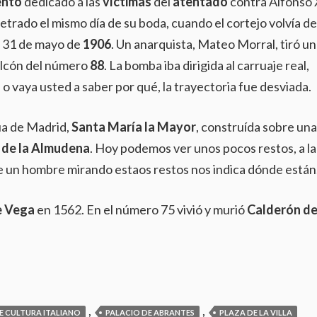
nto
dedicado a las
víctimas
del
atentado
contra Alfonso 
petrado el mismo día de su boda, cuando el cortejo volvía de
l 31 de mayo de
1906
. Un anarquista, Mateo Morral, tiró un
alcón del número
88
. La bomba iba dirigida al carruaje real,
 o vaya usted a saber por qué, la trayectoria fue desviada.
gua de Madrid,
Santa María la Mayor
, construída sobre una
 de la Almudena
. Hoy podemos ver unos pocos restos, a la
 de un hombre mirando estaos restos nos indica dónde están
e Vega
en 1562. En el número 75 vivió y murió
Calderón de
,
,
E CULTURA ITALIANO
PALACIO DE ABRANTES
PLAZA DE LA VILLA