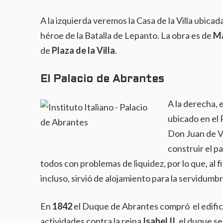
A la izquierda veremos la Casa de la Villa ubica
héroe de la Batalla de Lepanto. La obra es de
Ma
de
Plaza de la Villa
.
El Palacio de Abrantes
A la derecha, 
ubicado en el 
Don Juan de Va
construir el p
todos con problemas de liquidez, por lo que, al f
incluso, sirvió de alojamiento para la servidumbr
En
1842
el Duque de Abrantes compró el edifici
actividades contra la reina
Isabel II
, el duque s