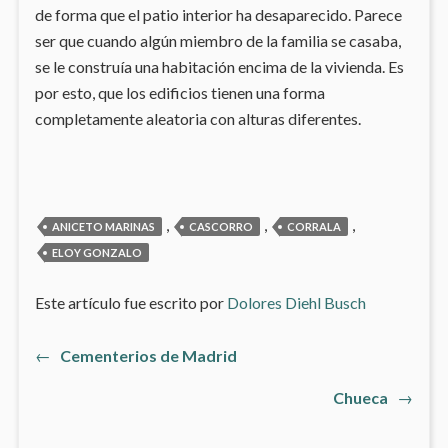
de forma que el patio interior ha desaparecido. Parece
ser que cuando algún miembro de la familia se casaba,
se le construía una habitación encima de la vivienda. Es
por esto, que los edificios tienen una forma
completamente aleatoria con alturas diferentes.
,
,
,
ANICETO MARINAS
CASCORRO
CORRALA
ELOY GONZALO
Este artículo fue escrito por
Dolores Diehl Busch
Artículo
←
Cementerios de Madrid
Navegación
anterior:
Artículo
Chueca
→
de
siguiente