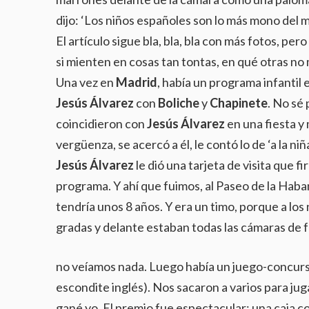
dijo: ‘Los niños españoles son lo más mono del m
El artículo sigue bla, bla, bla con más fotos, pero
si mienten en cosas tan tontas, en qué otras no
Una vez en
Madrid
, había un programa infantil 
Jesús Álvarez
con
Boliche
y
Chapinete
. No sé
coincidieron con
Jesús Álvarez
en una fiesta y
vergüenza, se acercó a él, le contó lo de ‘a la n
Jesús Álvarez
le dió una tarjeta de visita que fi
programa. Y ahí que fuimos, al Paseo de la Haban
tendría unos 8 años. Y era un timo, porque a lo
gradas y delante estaban todas las cámaras de 
no veíamos nada. Luego había un juego-concurs
escondite inglés). Nos sacaron a varios para jug
gané yo. El premio fue espectacular: una caja c