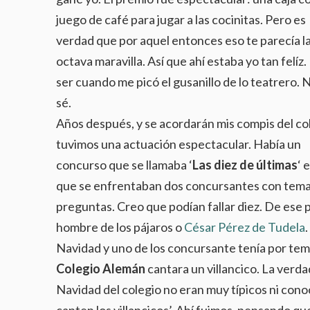
juego de café para jugar a las cocinitas. Pero es
verdad que por aquel entonces eso te parecía l
octava maravilla. Así que ahí estaba yo tan felíz
ser cuando me picó el gusanillo de lo teatrero. N
sé.
Años después, y se acordarán mis compis del co
tuvimos una actuación espectacular. Había un
concurso que se llamaba ‘
Las diez de últimas
‘ 
que se enfrentaban dos concursantes con temas
preguntas. Creo que podían fallar diez. De ese
hombre de los pájaros o
César Pérez de Tudela
Navidad y uno de los concursante tenía por tema
Colegio Alemán
cantara un villancico. La verda
Navidad del colegio no eran muy típicos ni conoci
canten los villancicos’. Ahí fuimos, pensando qu