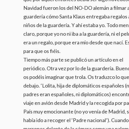
Navidad fueron los del NO-DO alemán a filmar a
guardería cómo Santa Klaus entregaba regalos a
niños de la guardería. Y ahí estaba yo. Todo ment
claro, porque yo no ni iba a la guardería, ni el pe
era un regalo, porque era mío desde que nací. E
para que os fiéis.
Tiempo más parte se publicó un artículo en el
periódico. Otra vez por lo de la guardería. Buen
os podéis imaginar que trola. Os traduzco lo qu
debajo. ‘Lolita, hija de diplomáticos españoles (n
padres eran españoles, ni
diplomáticos) encontr
viaje en avión desde Madrid y la recogida por p
País muy emocionante (no yo venía de Madrid, sin
había ido a recoger el ‘Padre nacional’). Cuando
marrones delante de la cámara como una paloma. 