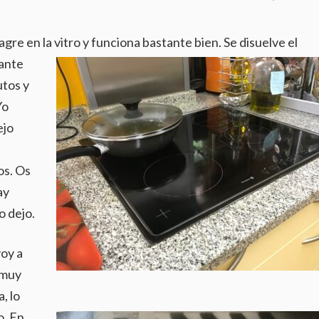
agre en la vitro y funciona bastante bien.
Se disuelve el
tante
utos y
Yo
ejo
os. Os
ay
o dejo.
oy a
 muy
, lo
o. En