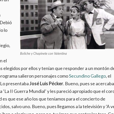
a
. Debió
o lo
legio,
Boliche y Chapinete con Valentina
en el
 elegidos por ellos y tenían que responder a un montón d
 programa salieron personajes como
Secundino Gallego
, el
. Lo presentaba
José Luis Pécker
. Bueno, pues se acercaba
 ‘La II Guerra Mundial’ y les pareció apropiado que el coro
d es que ese año los que teníamos para el concierto de
dos, salvo uno. Bueno, pues llegamos a la televisión y ‘A ve
e iban a elegir uno, pero no, tuvimos que cantar los tres. C