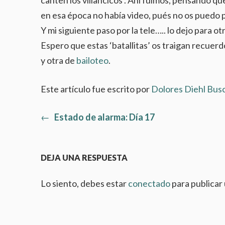
en esa época no había video, pués no os puedo 
Y mi siguiente paso por la tele….. lo dejo para ot
Espero que estas ‘batallitas’ os traigan recuerd
y otra de
bailoteo
.
Este artículo fue escrito por
Dolores Diehl Bus
Artículo
←
Estado de alarma: Día 17
Navegación
anterior:
de
DEJA UNA RESPUESTA
entradas
Lo siento, debes estar
conectado
para publicar