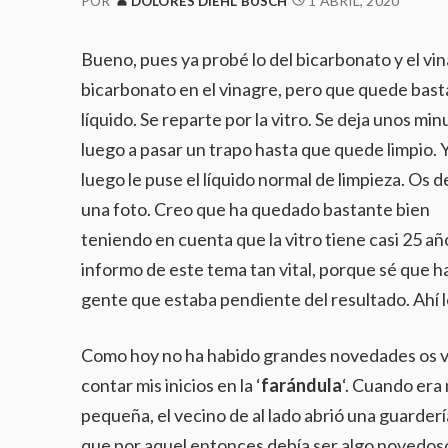
1 ABRIL, 2020
POR
DOLORES DIEHL BUSCH
Bueno, pues ya probé lo del bicarbonato y el vin
bicarbonato en el vinagre, pero que quede bas
líquido. Se reparte por la vitro. Se deja unos min
luego a pasar un trapo hasta que quede limpio. 
luego le puse el líquido normal de limpieza. Os d
una foto. Creo que ha quedado bastante bien
teniendo en cuenta que la vitro tiene casi 25 añ
informo de este tema tan vital, porque sé que h
gente que estaba pendiente del resultado. Ahí l
Como hoy no ha habido grandes novedades os v
contar mis inicios en la ‘
farándula
‘. Cuando era
pequeña, el vecino de al lado abrió una guardería
que por aquel
entonces debía ser algo novedos