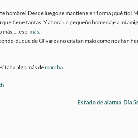
este hombre! Desde luego se mantiene en forma ¡qué tío! M
porque tiene tantas. Y ahora un pequeño homenaje a mi ami
go más…..eso,
más
.
el conde-duque de Olivares no era tan malo como nos han h
cesitaba algo más de
marcha
.
ch
Estado de alarma: Día 5