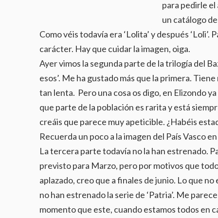
para pedirle el
un catálogo de 
Como véis todavía era ‘Lolita’ y después ‘Loli’.
carácter. Hay que cuidar la imagen, oiga.
Ayer vimos la segunda parte de la trilogía del B
esos’. Me ha gustado más que la primera. Tiene 
tan lenta. Pero una cosa os digo, en Elizondo ya
que parte de la población es rarita y está siempr
creáis que parece muy apeticible. ¿Habéis esta
Recuerda un poco a la imagen del País Vasco en ‘
La tercera parte todavía no la han estrenado. P
previsto para Marzo, pero por motivos que tod
aplazado, creo que a finales de junio. Lo que no
no han estrenado la serie de ‘Patria’. Me parec
momento que este, cuando estamos todos en cas