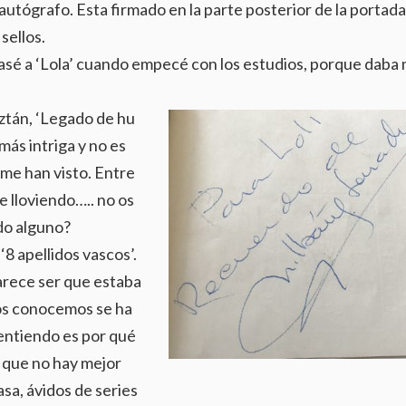
 autógrafo. Esta firmado en la parte posterior de la portad
sellos.
 Pasé a ‘Lola’ cuando empecé con los estudios, porque daba
aztán, ‘Legado de hu
más intriga y no es
 me han visto. Entre
e lloviendo….. no os
do alguno?
8 apellidos vascos’.
arece ser que estaba
os conocemos se ha
 entiendo es por qué
e que no hay mejor
a, ávidos de series