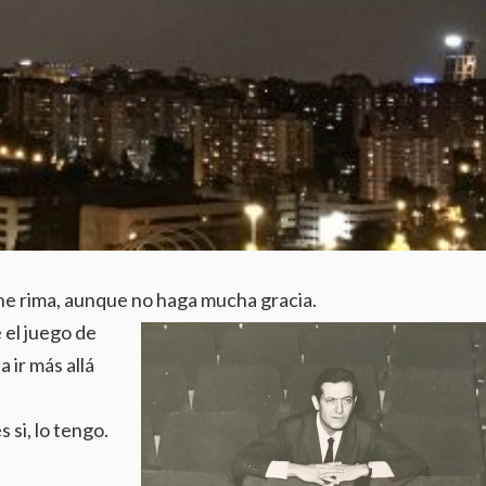
ene rima, aunque no haga mucha gracia.
 el juego de
a ir más allá
si, lo tengo.