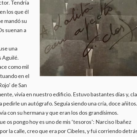
tor. Tendría
n los que él
 me mandó su
Os suenan a
puse una
 Aguilé.
ace como mil
tuando en el
Rojo’ de San
ente, vivía en nuestro edificio. Estuvo bastantes días y, cla
 pedirle un autógrafo. Seguía siendo una cría, doce añitos
vía con su hermana y que eran los dos grandísimos.
que os pongo hoy es uno de mis ‘tesoros’: Narciso Ibañez
 por la calle, creo que era por Cibeles, y fui corriendo detrá