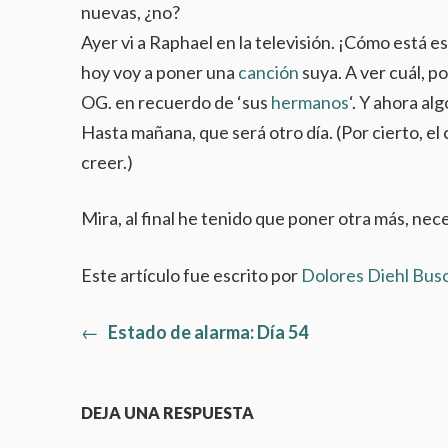
nuevas, ¿no?
Ayer vi a Raphael en la televisión. ¡Cómo está 
hoy voy a poner una
canción
suya. A ver cuál, 
OG. en recuerdo de ‘sus
hermanos
‘. Y ahora al
Hasta mañana, que será otro día. (Por cierto, 
creer.)
Mira, al final he tenido que poner otra más, ne
Este artículo fue escrito por
Dolores Diehl Bus
Artículo
←
Estado de alarma: Día 54
Navegación
anterior:
de
DEJA UNA RESPUESTA
entradas