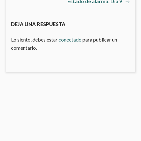
Artículo
Estado de alarma: Día 9
→
de
siguiente
entradas
DEJA UNA RESPUESTA
Lo siento, debes estar
conectado
para publicar un
comentario.