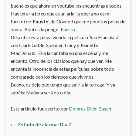
bueno es que ahora en youtube los encuentras a todos.
Hay un aria (creo que es un aria, la opera no es mi
fuerte) de ‘
Fausto
‘ de Gounod que me pone los pelos de
punta. Aquí os la pongo:
Fausto.
Descubrí esta pieza viendo la película ‘San Francisco’
con Clark Gable, Spencer Tracy y Jeanette
MacDonald. Ella la cantaba en una escena y me
encantó. Otro de los clásicos que hay que ver. Me
encanta la inocencia de estas películas, sobre todo
comparado con los tiempos que vivimos.
Bueno, os dejo que tengo que salir a la terraza. Y ya
sabéis: Mañana será otro día.
Este artículo fue escrito por
Dolores Diehl Busch
Artículo
←
Estado de alarma: Día 7
Navegación
anterior: