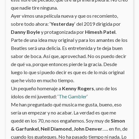
que nadie tire ninguna.
Ayer vimos una película nueva y que os recomiento,
sobre todo ahora: ‘
Yesterday
‘ del 2019 dirigida por
Danny Boyle
y protagonizada por
Himesh Patel
.
Parte de una idea muy original y para los amantes de los
Beatles será una delicia. Es entretenida y te deja buen
sabor de boca. Así que, aprovechad. No os puedo decir
de qué va, porque entonces pierde la gracia. Desde
luego lo que sí puedo decir es que es de lo más original
que he visto en mucho tiempo.
Un pequeño homenaje a
Kenny Rogers
, uno de los
ídolos de mi juventud: ‘
The Gambler
‘
Me han preguntado qué musica me gusta, bueno, eso
sería un empezar y no acabar. La verdad es que me
quedé en los 70, no nos engañemos. Soy muy de
Simon
& Garfunkel
,
Neil Diamond
,
John Denver
….. en fin, de
cuando los guateques. No ha pasado tiempo ni nada. Lo