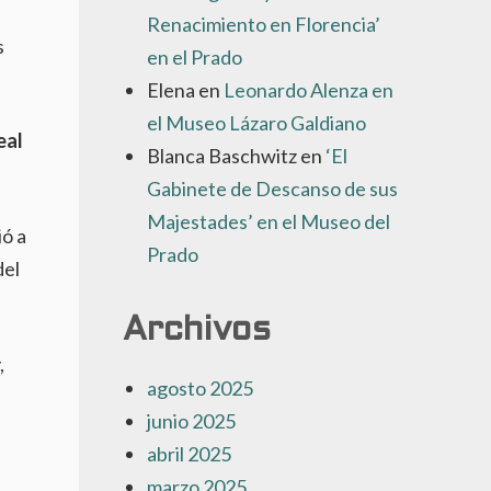
Renacimiento en Florencia’
s
en el Prado
Elena
en
Leonardo Alenza en
el Museo Lázaro Galdiano
eal
Blanca Baschwitz
en
‘El
Gabinete de Descanso de sus
Majestades’ en el Museo del
ó a
Prado
del
Archivos
,
agosto 2025
junio 2025
abril 2025
marzo 2025