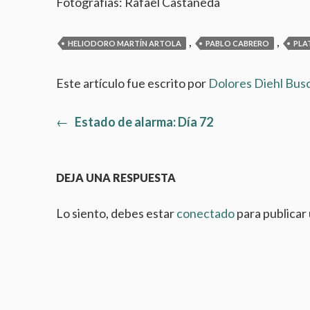
Fotografías: Rafael Castañeda
,
,
HELIODORO MARTÍN ARTOLA
PABLO CABRERO
PLA
Este artículo fue escrito por
Dolores Diehl Bus
Artículo
←
Estado de alarma: Día 72
Navegación
anterior:
de
DEJA UNA RESPUESTA
entradas
Lo siento, debes estar
conectado
para publicar