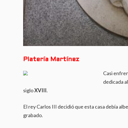
Platería Martínez
Casi enfre
dedicada al
siglo
XVIII
.
El rey Carlos III decidió que esta casa debía albe
grabado.