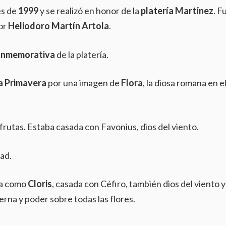
es de
1999
y se realizó en honor de la
platería Martínez
. F
or
Heliodoro Martín Artola
.
onmemorativa
de la platería.
a Primavera
por una imagen de
Flora
, la diosa romana en e
as frutas. Estaba casada con Favonius, dios del viento.
dad.
da como
Cloris
, casada con Céfiro, también dios del viento y
erna y poder sobre todas las flores.