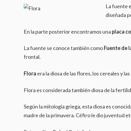
La fuente 
diseñada p
En la parte posterior encontramos una
placa c
La fuente se conoce también como
Fuente de l
frontal.
Flora
era la diosa de las flores, los cereales y l
Flora es considerada también diosa de la fertili
Según la mitología griega, esta diosa es conoci
madre de la primavera. Céfiro le dio juventud et