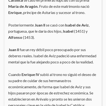
Católica
se casó en primeras nupcias con su prima
María de Aragón
. Fruto de este matrimonio nació
Enrique
, príncipe de Asturias y sucesor al trono.
Posteriormente
Juan II
se casó con
Isabel de Aviz
,
portuguesa, que le daría dos hijos,
Isabel
(1451) y
Alfonso
(1453).
Juan II
fue un rey débil poco preocupado por sus
deberes reales. Isabel de Aviz padeció una enfermedad
mental que la fue alejando poco a poco de la realidad.
Cuando
Enrique IV
subió al trono no siguió el deseo de
su padre de cuidar de sus hermanastros
económicamente, de forma que Isabel de Aviz y sus
hijos pasaron por épocas de estrechez económica. Se
establecieron en Arévalo y pronto se les unieron dos
personajes clave en la vida de Isabel la Católica: