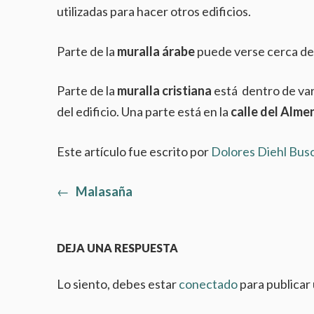
utilizadas para hacer otros edificios.
Parte de la
muralla árabe
puede verse cerca de 
Parte de la
muralla cristiana
está dentro de vari
del edificio. Una parte está en la
calle del Alme
Este artículo fue escrito por
Dolores Diehl Bus
Artículo
←
Malasaña
Navegación
anterior:
de
DEJA UNA RESPUESTA
entradas
Lo siento, debes estar
conectado
para publicar