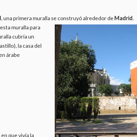
I
, una primera muralla se
construyó alrededor de
Madrid
.
 esta muralla para
uralla cubría un
tillo), la casa del
 en árabe
en que vivía la