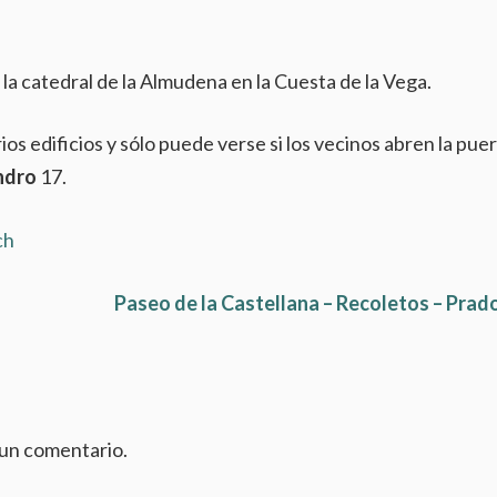
la catedral de la Almudena en la Cuesta de la Vega.
os edificios y sólo puede verse si los vecinos abren la pue
ndro
17.
ch
Paseo de la Castellana – Recoletos – Prad
 un comentario.