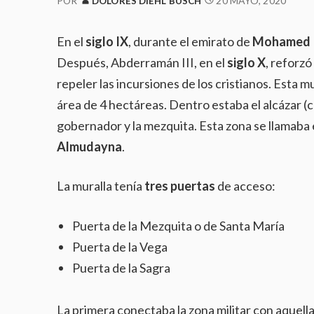
20 MAYO, 2020
POR
DOLORES DIEHL BUSCH
En el
siglo IX
, durante el emirato de
Mohamed 
Después, Abderramán III, en el
siglo X
, reforzó
repeler las incursiones de los cristianos. Esta m
área de 4 hectáreas. Dentro estaba el alcázar (cas
gobernador y la mezquita. Esta zona se llamaba
Almudayna
.
La muralla tenía
tres puertas
de acceso:
Puerta de la Mezquita o de Santa María
Puerta de la Vega
Puerta de la Sagra
La primera conectaba la zona militar con aquella 