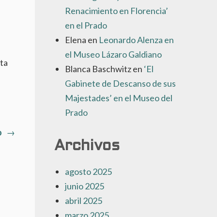
Renacimiento en Florencia’
en el Prado
Elena
en
Leonardo Alenza en
el Museo Lázaro Galdiano
rta
Blanca Baschwitz
en
‘El
Gabinete de Descanso de sus
Majestades’ en el Museo del
Prado
Artículo
o
→
Archivos
siguiente:
agosto 2025
junio 2025
abril 2025
marzo 2025