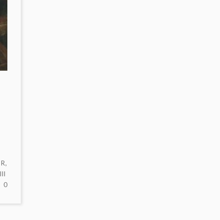
OR
,
II
NO
0
HAY
COMENTARIOS
EN