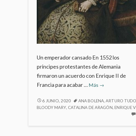
Un emperador cansado En 1552 los
príncipes protestantes de Alemania
firmaron un acuerdo con Enrique II de
3.2
Francia para acabar …
Más
→
María
Tudor
3.2
6 JUNIO, 2020
ANA BOLENA
,
ARTURO TUD
MARÍA
BLOODY MARY
,
CATALINA DE ARAGÓN
,
ENRIQUE VI
TUDOR