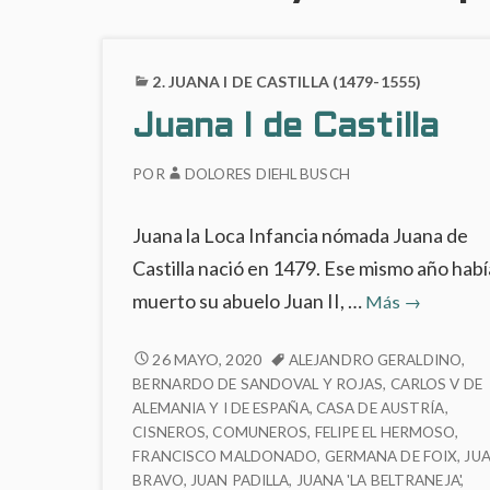
2. JUANA I DE CASTILLA (1479-1555)
Juana I de Castilla
POR
DOLORES DIEHL BUSCH
Juana la Loca Infancia nómada Juana de
Castilla nació en 1479. Ese mismo año habí
Juana
muerto su abuelo Juan II, …
Más
→
I
de
JUANA
26 MAYO, 2020
ALEJANDRO GERALDINO
,
I
BERNARDO DE SANDOVAL Y ROJAS
,
CARLOS V DE
Castilla
DE
ALEMANIA Y I DE ESPAÑA
,
CASA DE AUSTRÍA
,
CISNEROS
,
COMUNEROS
,
FELIPE EL HERMOSO
,
CASTILLA
FRANCISCO MALDONADO
,
GERMANA DE FOIX
,
JU
BRAVO
,
JUAN PADILLA
,
JUANA 'LA BELTRANEJA'
,