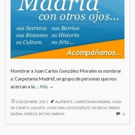
Nombrar a Juan Carlos González Morales es nombrar
a ‘Carpetania Madrid‘, un grupo de personas que nos
Mi
acercan a la …
Más
→
personaje
del
MI
2 DICIEMBRE, 2021
ALATRISTE
,
CARPETANIA MADRID
,
CASA
PERSONAJE
mes:
DE CAMPO
,
GALDÓS
,
JUAN CARLOS GONZÁLEZ
,
MUSEOS
,
PARDO
DEL
NO
BAZÁN
,
PASEOS
,
RUTAS
,
SABINA
0
Juan
MES:
HAY
Carlos
JUAN
COME
González
CARLOS
EN