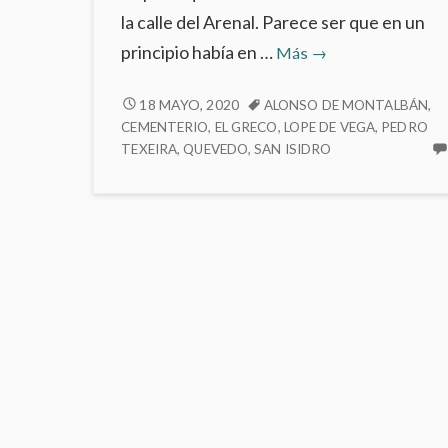
la calle del Arenal. Parece ser que en un
Iglesia
principio había en …
Más
→
de
San
IGLESIA
18 MAYO, 2020
ALONSO DE MONTALBÁN
,
DE
CEMENTERIO
,
EL GRECO
,
LOPE DE VEGA
,
PEDRO
Ginés
SAN
TEXEIRA
,
QUEVEDO
,
SAN ISIDRO
GINÉS