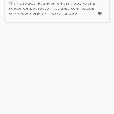
del
MI
1 MARZO, 2022
AENA
,
ANTONIO BERROCAL
,
AVIONES
,
PERSONAJE
mes:
BARAJAS
,
CAMILO CELA
,
CONTROL AÉREO
,
CONTROLADOR
DEL
NO
AÉREO
,
ESPACIO AÉREO
,
EUROCONTROL
,
USCA
0
Camilo
MES:
HAY
Cela
CAMILO
COME
Elizagárate
CELA
EN
ELIZAGÁRATE
MI
PERS
DEL
MES:
CAMI
CELA
ELIZA