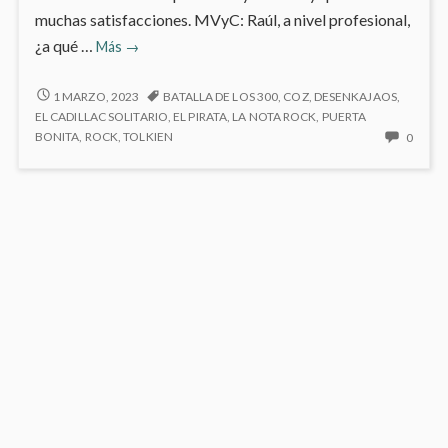
muchas satisfacciones. MVyC: Raúl, a nivel profesional,
Mi
¿a qué …
Más
→
personaje
del
MI
1 MARZO, 2023
BATALLA DE LOS 300
,
COZ
,
DESENKAJAOS
,
PERSONAJE
mes:
EL CADILLAC SOLITARIO
,
EL PIRATA
,
LA NOTA ROCK
,
PUERTA
DEL
NO
BONITA
,
ROCK
,
TOLKIEN
0
Raúl
MES:
HAY
Abad
RAÚL
COME
Abad
ABAD
EN
ABAD
MI
PERS
DEL
MES:
RAÚL
ABAD
ABAD