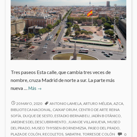
Tres paseos Esta calle, que cambia tres veces de
nombre, cruza Madrid de norte a sur. La parte más
Paseo
nueva …
Más
→
de
la
PASEO
20 MAYO, 2020
ANTONIO LAMELA
,
ARTURO MÉLIDA
,
AZCA
,
DE
Castellana
BIBLIOTECA NACIONAL
,
CAIXAFORUM
,
CENTRO DE ARTE REINA
LA
SOFÍA
,
DUQUE DE SESTO
,
ESTADIO BERNABEU
,
JADÍN BOTÁNICO
,
–
CASTELLANA
JARDINES DEL DESCUBRIMIENTO
,
JUAN DE VILLANUEVA
,
MUSEO
Recoletos
–
DEL PRADO
,
MUSEO THYSSEN-BORNEMIZSA
,
PASEO DEL PRADO
,
–
RECOLETOS
NO
PLAZA DE COLÓN
,
RECOLETOS
,
SABATINI
,
TORRES DE COLÓN
0