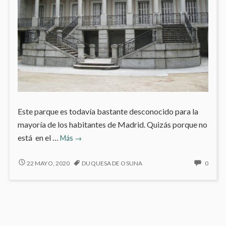
Este parque es todavía bastante desconocido para la
mayoría de los habitantes de Madrid. Quizás porque no
Parque
está en el …
Más
→
de
El
PARQUE
NO
22 MAYO, 2020
DUQUESA DE OSUNA
0
DE
HAY
Capricho
EL
COME
CAPRICHO
EN
PARQ
DE
EL