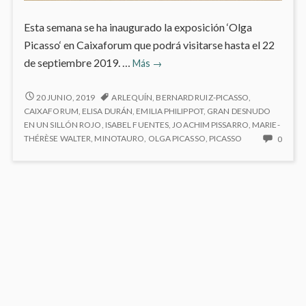
Esta semana se ha inaugurado la exposición ‘Olga
Picasso‘ en Caixaforum que podrá visitarse hasta el 22
‘Olga
de septiembre 2019. …
Más
→
Picasso’
en
‘OLGA
20 JUNIO, 2019
ARLEQUÍN
,
BERNARD RUIZ-PICASSO
,
PICASSO’
CaixaForum
CAIXAFORUM
,
ELISA DURÁN
,
EMILIA PHILIPPOT
,
GRAN DESNUDO
EN
EN UN SILLÓN ROJO
,
ISABEL FUENTES
,
JOACHIM PISSARRO
,
MARIE-
CAIXAFORUM
NO
THÉRÈSE WALTER
,
MINOTAURO
,
OLGA PICASSO
,
PICASSO
0
HAY
COME
EN
‘OLG
PICAS
EN
CAIX