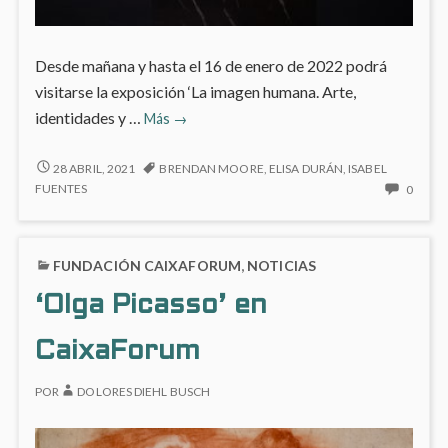
Desde mañana y hasta el 16 de enero de 2022 podrá
visitarse la exposición ‘La imagen humana. Arte,
‘La
identidades y …
Más
→
imagen
humana.
‘LA
28 ABRIL, 2021
BRENDAN MOORE
,
ELISA DURÁN
,
ISABEL
IMAGEN
Arte,
NO
FUENTES
0
HUMANA.
HAY
identidades
ARTE,
COME
y
IDENTIDADES
EN
simbolsimo’
FUNDACIÓN CAIXAFORUM
,
NOTICIAS
Y
‘LA
en
SIMBOLSIMO’
IMAG
‘Olga Picasso’ en
EN
CaixaForum
HUMA
CAIXAFORUM
ARTE,
CaixaForum
IDENT
Y
SIMBO
POR
DOLORES DIEHL BUSCH
EN
CAIX