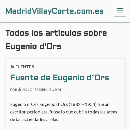
MadridVillayCorte.com.es
ME
Todos los artículos sobre
Eugenio d’Ors
FUENTES
Fuente de Eugenio d´Ors
POR
DOLORES DIEHL BUSCH
Eugenio d´Ors Eugenio d´Ors (1882 – 1954) fue un
escritor, periodista, filósofo que cubrió todas las áreas
Fuente
de las actividades …
Más
→
de