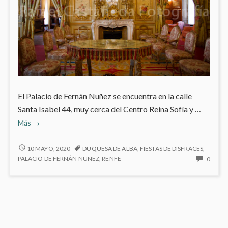
El Palacio de Fernán Nuñez se encuentra en la calle
Santa Isabel 44, muy cerca del Centro Reina Sofía y …
Palacio
Más
→
de
Fernán
PALACIO
10 MAYO, 2020
DUQUESA DE ALBA
,
FIESTAS DE DISFRACES
,
DE
Nuñez
NO
PALACIO DE FERNÁN NUÑEZ
,
RENFE
0
FERNÁN
HAY
NUÑEZ
COME
EN
PALAC
DE
FERN