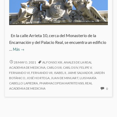
En la calle Arrieta 10, cerca del Monasterio de la
Encarnación y del Palacio Real, se encuentra un edificio
Real
…
Más
→
Academia
Nacional
REAL
28 MAYO, 2021
ALFONSO XIII
,
ANALES DE LA REAL
ACADEMIA
de
ACADEMIA DE MEDICINA
,
CARLOS III
,
CARLOS IV
,
FELIPE V
,
NACIONAL
FERNANDO VI
,
FERNANDO VII
,
ISABEL II
,
JAIME SALVADOR
,
JARDÍN
Medicina
DE
BOTÁNICO
,
JOSÉ HORTEGA
,
JUAN DE MINUART
,
LUIS MARÍA
MEDICINA
CABELLO LAPIEDRA
,
PHARMACOPEIA MATRITENSIS
,
REAL
NO
ACADEMIA DE MEDICINA
0
HAY
COME
EN
REAL
ACAD