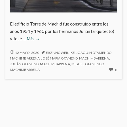
El edificio Torre de Madrid fue construído entre los
años 1954 y 1960 por los hermanos Julián (arquitecto)
Torre
y José …
Más
→
de
Madrid
TORRE
12 MAYO, 2020
EISENHOWER
,
IKE
,
JOAQUÍN OTAMENDO
DE
MACHIMBARRENA
,
JOSÉ MARÍA OTAMENDI MACHIMBARRENA
,
MADRID
JULIÁN OTAMENDI MACHIMBARRENA
,
MIGUEL OTAMENDO
NO
MACHIMBARRENA
0
HAY
COME
EN
TORR
DE
MADR