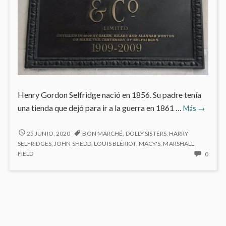
Henry Gordon Selfridge nació en 1856. Su padre tenía
Selfridge
una tienda que dejó para ir a la guerra en 1861 …
Más
→
en
Londres
SELFRIDGE’S
25 JUNIO, 2020
BON MARCHÉ
,
DOLLY SISTERS
,
HARRY
EN
SELFRIDGES
,
JOHN SHEDD
,
LOUIS BLÉRIOT
,
MACY'S
,
MARSHALL
LONDRES
NO
FIELD
0
HAY
COME
EN
SELFR
EN
LOND