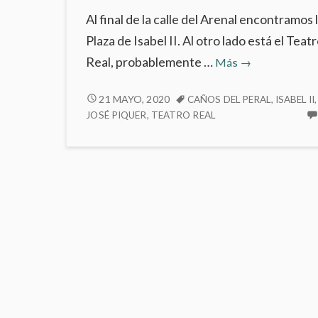
Al final de la calle del Arenal encontramos 
Plaza de Isabel II. Al otro lado está el Teat
Plaza
Real, probablemente …
Más
→
de
Isabel
PLAZA
21 MAYO, 2020
CAÑOS DEL PERAL
,
ISABEL II
,
DE
JOSÉ PIQUER
,
TEATRO REAL
II
ISABEL
II