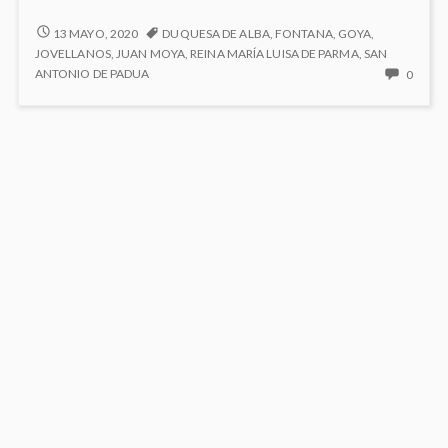
de
San
IGLESIA
13 MAYO, 2020
DUQUESA DE ALBA
,
FONTANA
,
GOYA
,
DE
Antonio
JOVELLANOS
,
JUAN MOYA
,
REINA MARÍA LUISA DE PARMA
,
SAN
SAN
NO
ANTONIO DE PADUA
0
de
ANTONIO
HAY
la
DE
COME
Florida
LA
EN
FLORIDA
IGLES
DE
SAN
ANTO
DE
LA
FLORI